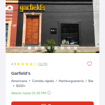
Previous
Next
4.3
(
1179
)
Garfield's
Americana
•
Comida rápida
/
Hamburguesería
/
Bar
•
$200+
Abierto hasta 10:30 PM