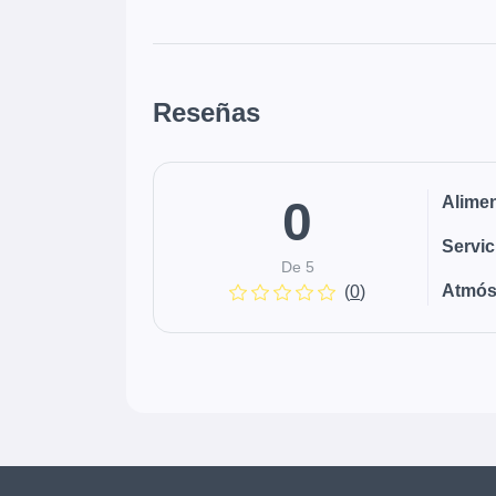
Reseñas
0
Alime
Servic
De 5
Atmós
(
0
)