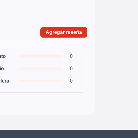
Agregar reseña
nto
0
io
0
fera
0