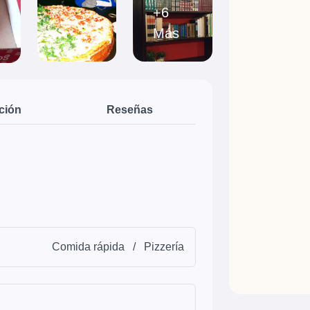
+6
Más
ción
Reseñas
Comida rápida
/
Pizzería