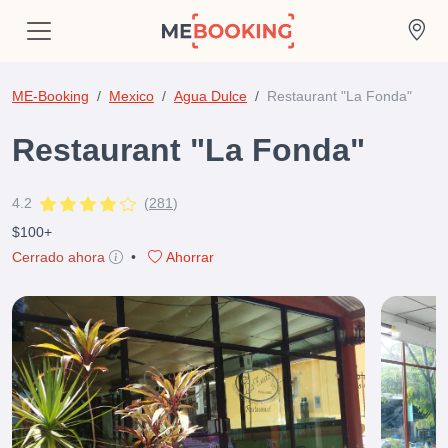
ME-Booking
Mexico
Agua Dulce
Restaurant "La Fonda"
Restaurant "La Fonda"
4.2
(
281
)
$100+
Cerrado ahora
•
Ahorrar