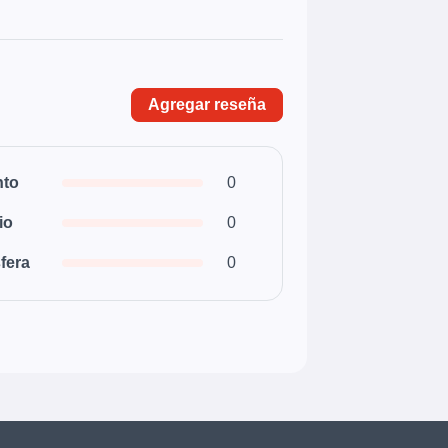
Agregar reseña
nto
0
io
0
fera
0