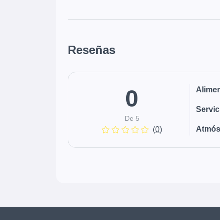
Reseñas
0
Alime
Servic
De 5
Atmós
(
0
)