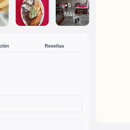
+5
Más
ción
Reseñas