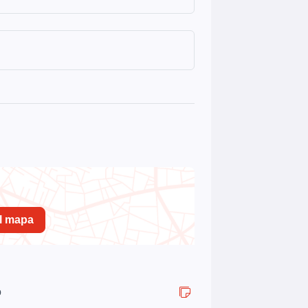
el mapa
o