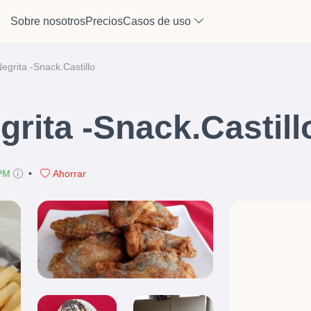
Sobre nosotros
Precios
Casos de uso
Negrita -Snack.Castillo
grita -Snack.Castill
 PM
•
Ahorrar