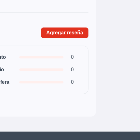
Agregar reseña
nto
0
io
0
fera
0