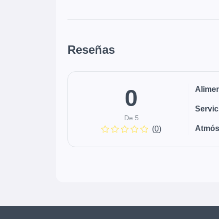
Reseñas
0
Alime
Servic
De 5
Atmós
(
0
)