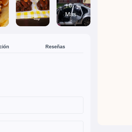
+6
Más
ción
Reseñas