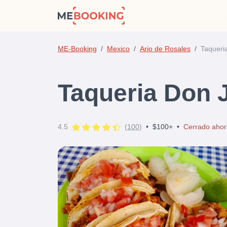
ME-Booking
Mexico
Ario de Rosales
Taqueri
Taqueria Don 
4.5
(
100
)
•
$100+
•
Cerrado ahor