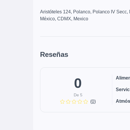
Aristóteles 124, Polanco, Polanco IV Secc,
México, CDMX, Mexico
Reseñas
0
Alime
Servic
De 5
Atmós
(
0
)