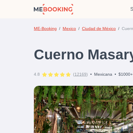
S
ME-Booking
Mexico
Ciudad de México
Cuern
Cuerno Masar
4.8
(
12169
)
•
Mexicana
•
$1000+