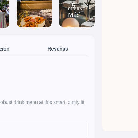
+5
Más
ción
Reseñas
bust drink menu at this smart, dimly lit