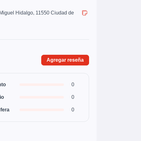
 Miguel Hidalgo, 11550 Ciudad de
Agregar reseña
nto
0
io
0
fera
0