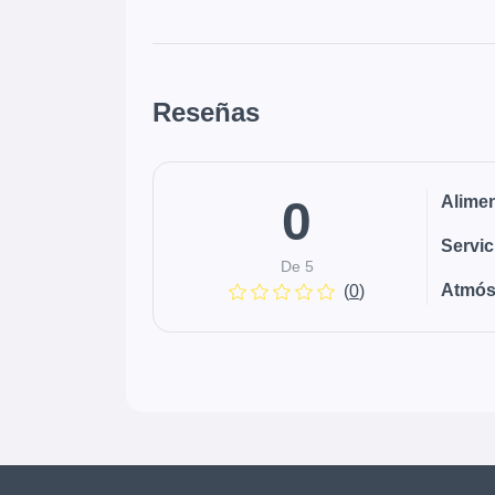
Reseñas
0
Alime
Servic
De 5
Atmós
(
0
)