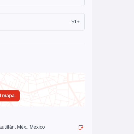
$1+
el mapa
autitlán, Méx., Mexico