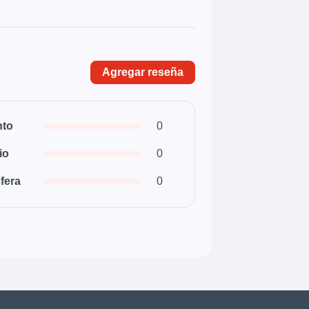
Agregar reseña
nto
0
io
0
fera
0