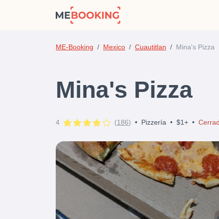
ME-Booking
Mexico
Cuautitlan
Mina's Pizza
Mina's Pizza
4
(
186
)
•
Pizzería
•
$1+
•
Cerra