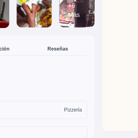
+6
Más
ción
Reseñas
Pizzería