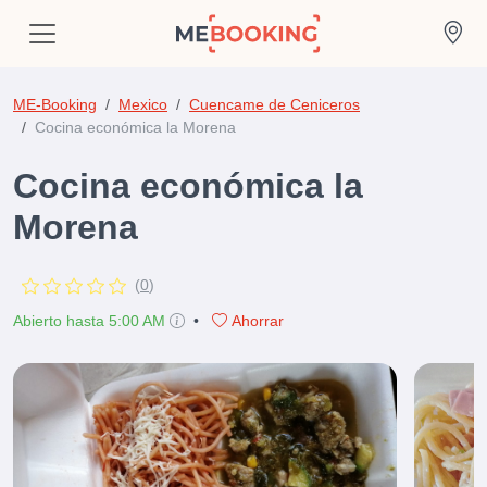
ME-Booking
Mexico
Cuencame de Ceniceros
Cocina económica la Morena
Cocina económica la
Morena
(
0
)
Abierto hasta 5:00 AM
•
Ahorrar