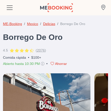
ME-Booking
Mexico
Delicias
Borrego De Oro
Borrego De Oro
4.5
(
2076
)
Comida rápida
•
$100+
Abierto hasta 10:30 PM
•
Ahorrar