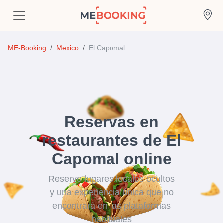
ME-Booking
Mexico
El Capomal
Reservas en
restaurantes de El
Capomal online
Reserve lugares locales ocultos
y una experiencia única que no
encontrará en las plataformas
habituales