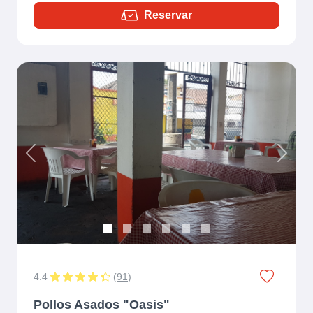
Reservar
Previous
Next
4.4
(
91
)
Pollos Asados "Oasis"