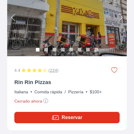
Previous
Next
4.4
(
224
)
Rin Rin Pizzas
Italiana
•
Comida rápida
/
Pizzería
•
$100+
Cerrado ahora
Reservar