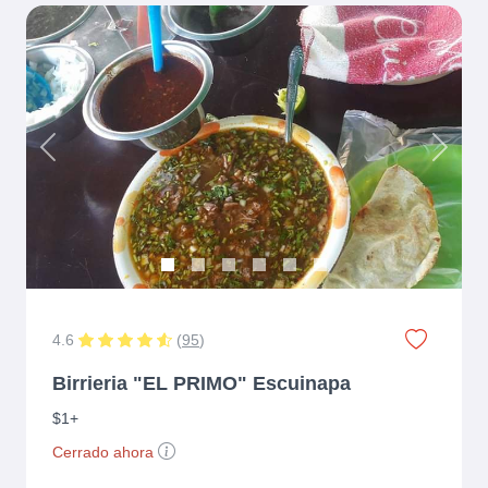
Previous
Next
4.6
(
95
)
Birrieria "EL PRIMO" Escuinapa
$1+
Cerrado ahora