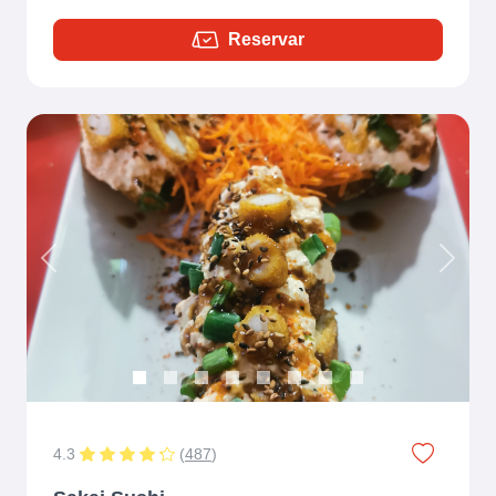
Reservar
Previous
Next
4.3
(
487
)