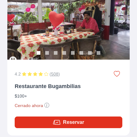
Previous
Next
4.2
(
508
)
Restaurante Bugambilias
$100+
Cerrado ahora
Reservar