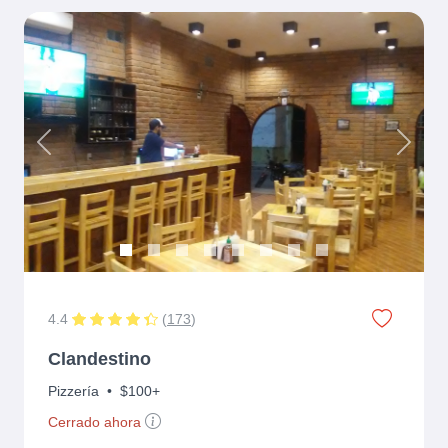
Previous
Next
4.4
(
173
)
Clandestino
Pizzería
•
$100+
Cerrado ahora