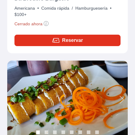
Americana
•
Comida rápida
/
Hamburguesería
•
$100+
Cerrado ahora
Reservar
Previous
Next