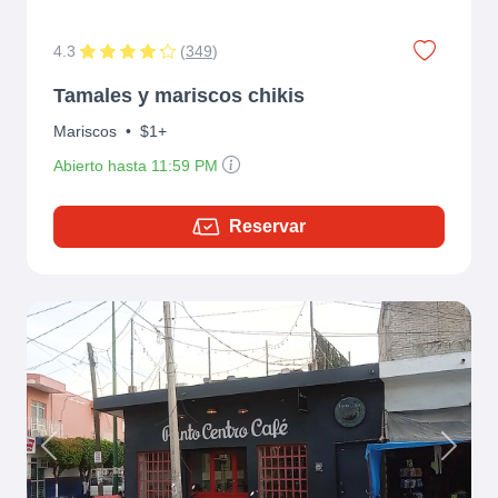
4.3
(
349
)
Tamales y mariscos chikis
Mariscos
•
$1+
Abierto hasta 11:59 PM
Reservar
Previous
Next