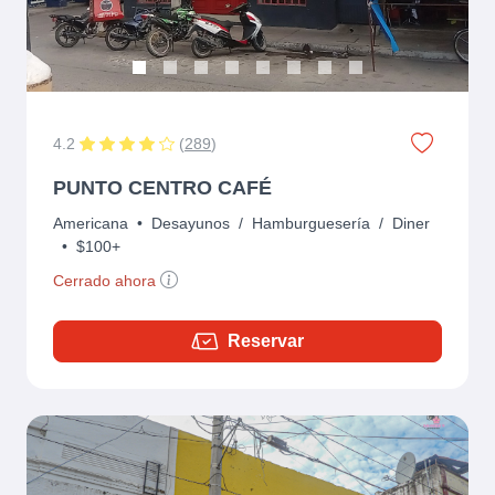
4.2
(
289
)
PUNTO CENTRO CAFÉ
Americana
•
Desayunos
/
Hamburguesería
/
Diner
•
$100+
Cerrado ahora
Reservar