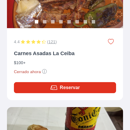
4.4
(
121
)
Carnes Asadas La Ceiba
$100+
Cerrado ahora
Reservar