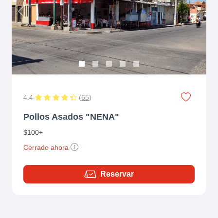
Previous
Next
4.4
(
65
)
Pollos Asados "NENA"
$100+
Cerrado ahora
Reservar