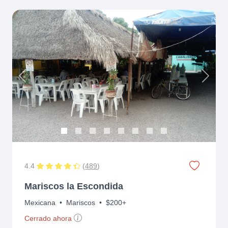
Previous
Next
4.4
(
489
)
Mariscos la Escondida
Mexicana
•
Mariscos
•
$200+
Cerrado ahora