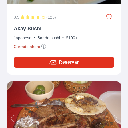
3.9
(
125
)
Akay Sushi
Japonesa
•
Bar de sushi
•
$100+
Cerrado ahora
Reservar
Previous
Next