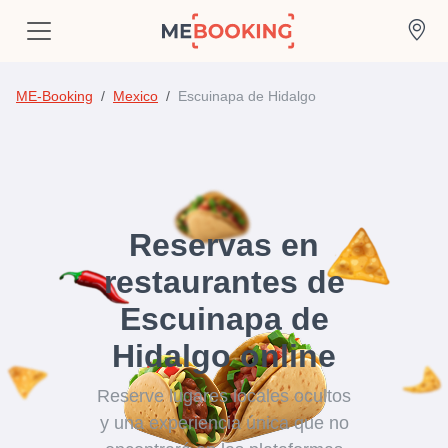
ME-Booking
Mexico
Escuinapa de Hidalgo
Reservas en
restaurantes de
Escuinapa de
Hidalgo online
Reserve lugares locales ocultos
y una experiencia única que no