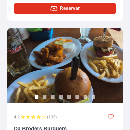
Reservar
Previous
Next
4.2
(
133
)
Da Broders Burguers