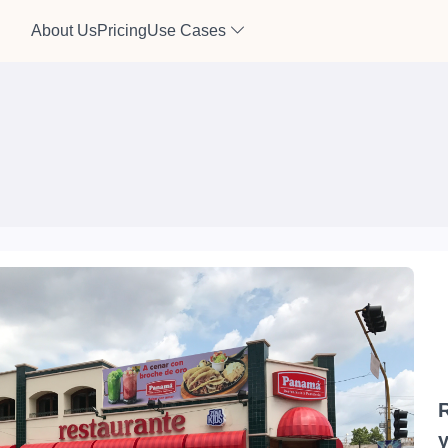
About Us
Pricing
Use Cases
y