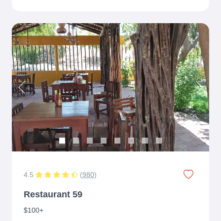
Previous
Next
4.5
(
980
)
Restaurant 59
$100+