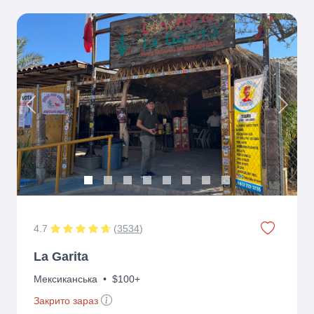
Previous
Next
4.7
(
3534
)
La Garita
Мексиканська
•
$100+
Закрито зараз