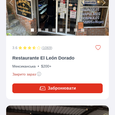
Previous
Next
3.6
(
1069
)
Restaurante El León Dorado
Мексиканська
•
$200+
Закрито зараз
Забронювати