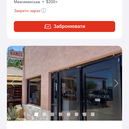
Мексиканська
•
$200+
Закрито зараз
Забронювати
Previous
Next