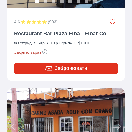
4.6
(
903
)
Restaurant Bar Plaza Elba - Elbar Co
Фастфуд
/
Бар
/
Бар і гриль
•
$100+
Закрито зараз
Забронювати
Previous
Next