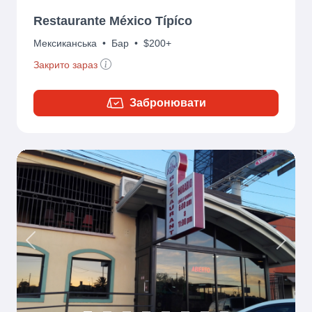
Restaurante México Típíco
Мексиканська
•
Бар
•
$200+
Закрито зараз
Забронювати
Previous
Next