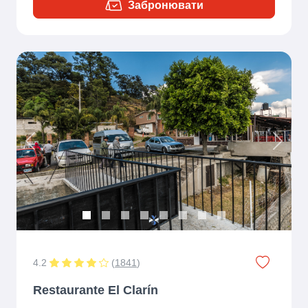
Забронювати
Previous
Next
4.2
(
1841
)
Restaurante El Clarín