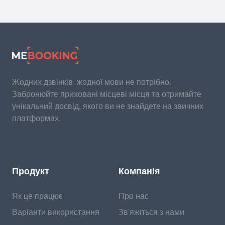
Жодних дзвінків, жодної мови не потрібно.
Забронюйте приховані місцеві місця та отримайте
унікальний досвід, якого ви не знайдете на звичних
платформах.
Продукт
Компанія
Як це працює
Про нас
Варіанти використання
Зв'яжіться з нами