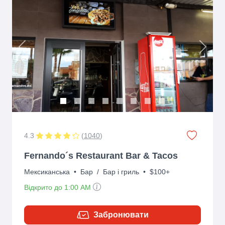
Previous
Next
4.3
(
1040
)
Fernando´s Restaurant Bar & Tacos
Мексиканська
•
Бар
/
Бар і гриль
•
$100+
Відкрито до 1:00 AM
Забронювати