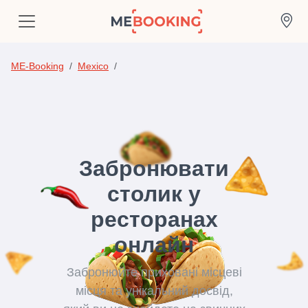
ME-Booking
Mexico
Забронювати
столик у
ресторанах
онлайн
Забронюйте приховані місцеві
місця та унікальний досвід,