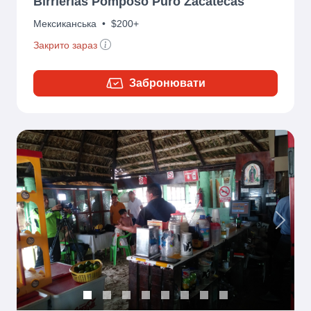
Birrierias Pomposo Puro Zacatecas
Мексиканська
•
$200+
Закрито зараз
Забронювати
Previous
Next