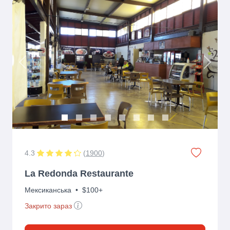
Previous
Next
4.3
(
1900
)
La Redonda Restaurante
Мексиканська
•
$100+
Закрито зараз