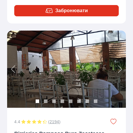
Забронювати
Previous
Next
4.4
(
2194
)