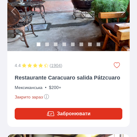
Previous
Next
4.4
(
1904
)
Restaurante Caracuaro salida Pátzcuaro
Мексиканська
•
$200+
Закрито зараз
Забронювати