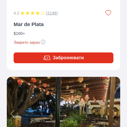
4.2
(
2148
)
Mar de Plata
$100+
Закрито зараз
Забронювати
Previous
Next