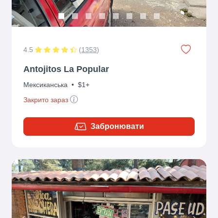
4.5
(
1353
)
Antojitos La Popular
Мексиканська
•
$1+
Закрито зараз
Забронювати