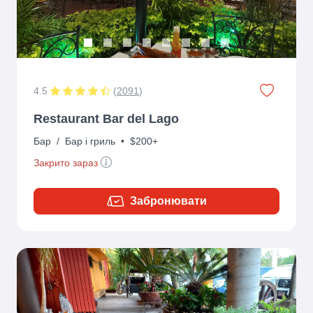
4.5
(
2091
)
Restaurant Bar del Lago
Бар
/
Бар і гриль
•
$200+
Закрито зараз
Забронювати