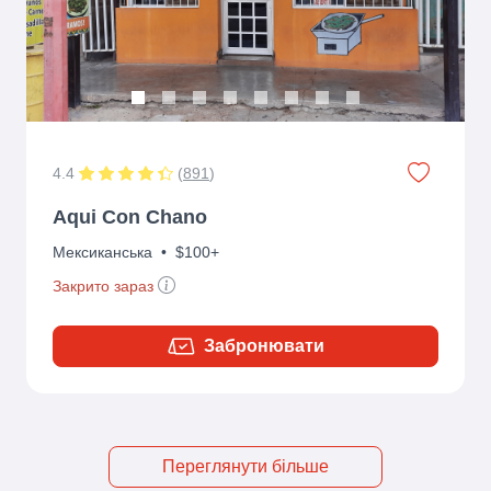
4.4
(
891
)
Aqui Con Chano
Мексиканська
•
$100+
Закрито зараз
Забронювати
Переглянути більше