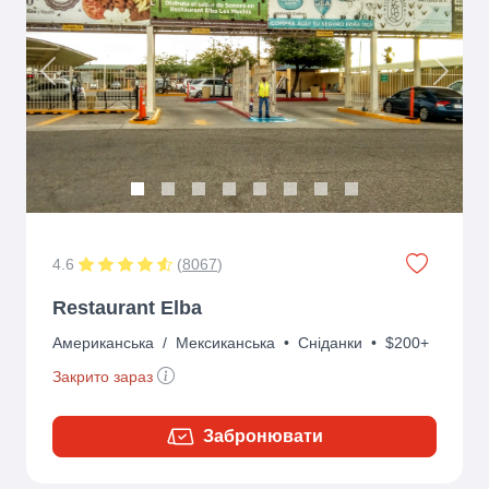
Previous
Next
4.6
(
8067
)
Restaurant Elba
Американська
/
Мексиканська
•
Сніданки
•
$200+
Закрито зараз
Забронювати