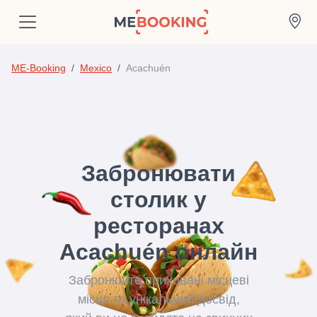
ME-Booking
Mexico
Acachuén
Забронювати
столик у
ресторанах
Acachuén онлайн
Забронюйте приховані місцеві
місця та унікальний досвід,