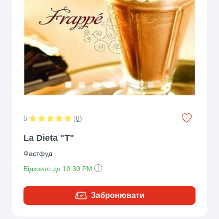
Previous
Next
5
(
8
)
La Dieta "T"
Фастфуд
Відкрито до 10:30 PM
Забронювати