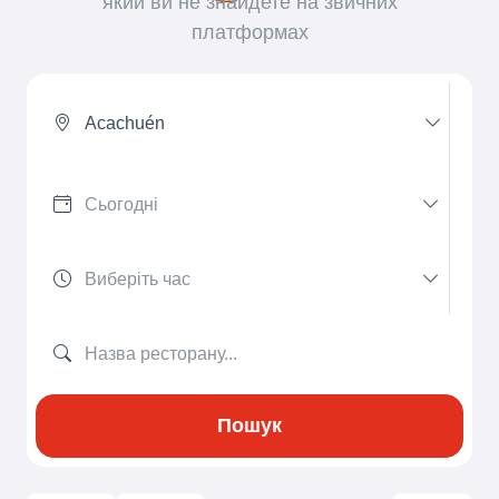
який ви не знайдете на звичних
платформах
Acachuén
Пошук