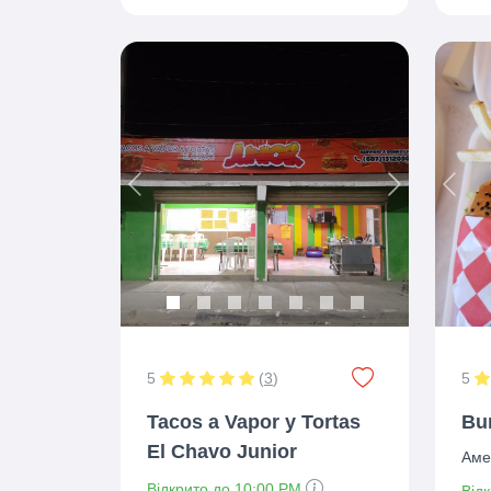
Previous
Next
Prev
5
(
3
)
5
Tacos a Vapor y Tortas
Bu
El Chavo Junior
Аме
Відкрито до 10:00 PM
Від