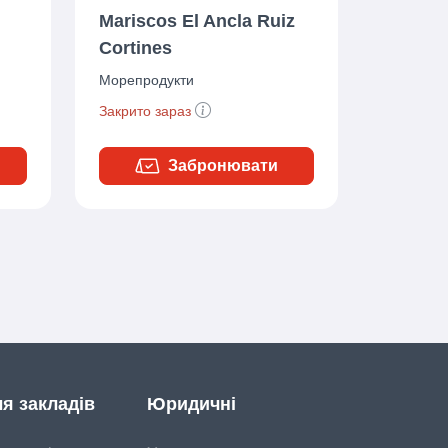
Mariscos El Ancla Ruiz
Cortines
Морепродукти
Закрито зараз
Забронювати
я закладів
Юридичні