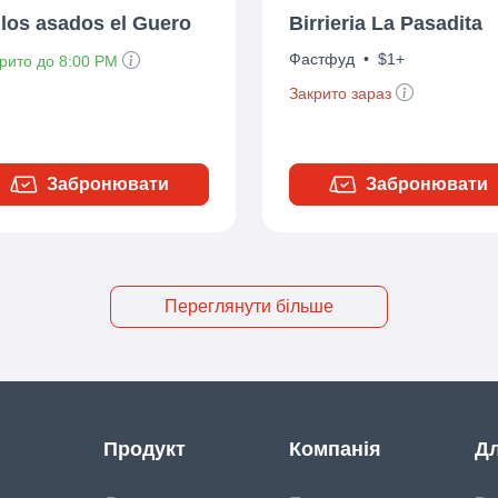
llos asados el Guero
Birrieria La Pasadita
Фастфуд
•
$1+
крито до 8:00 PM
Закрито зараз
Забронювати
Забронювати
Переглянути більше
Продукт
Компанія
Дл