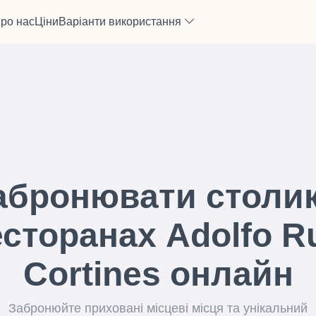
ро нас
Ціни
Варіанти використання
абронювати столик
сторанах Adolfo R
Cortines онлайн
Забронюйте приховані місцеві місця та унікальний