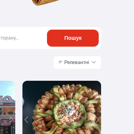
Пошук
Релевантні
Релевантні
Next
Previous
Next