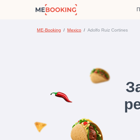
П
ME-Booking
Mexico
Adolfo Ruiz Cortines
З
ре