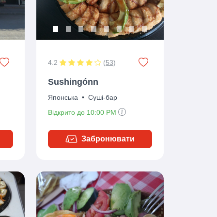
4.2
(
53
)
Sushingónn
Японська
•
Суші-бар
Відкрито до 10:00 PM
Забронювати