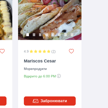
Next
Previous
Next
4.9
(
7
)
Mariscos Cesar
Морепродукти
Відкрито до 6:00 PM
Забронювати