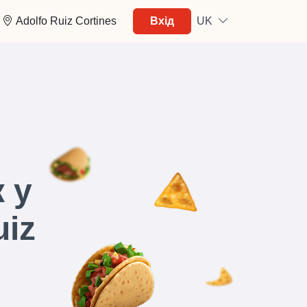
Adolfo Ruiz Cortines
Вхід
UK
 у
uiz