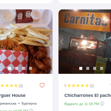
ious
Next
Previous
(
3
)
5
(
2
)
rguer House
Chicharrones El pach
риканська
•
Бургерна
Відкрито до 11:59 PM
крито до 10:00 PM