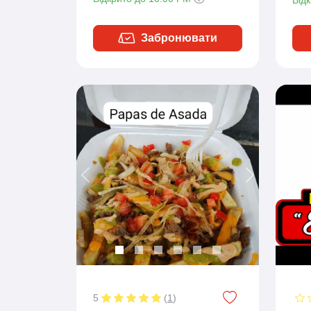
Забронювати
Previous
Next
5
(
1
)