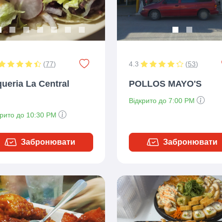
(
77
)
4.3
(
53
)
ueria La Central
POLLOS MAYO'S
Відкрито до 7:00 PM
крито до 10:30 PM
Забронювати
Забронювати