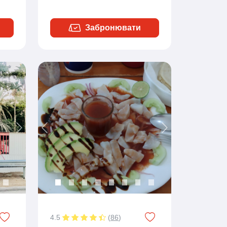
Забронювати
Next
Previous
Next
4.5
(
86
)