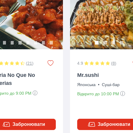
ious
Next
Previous
(
21
)
4.9
(
8
)
ria No Que No
Mr.sushi
erias
Японська
•
Суші-бар
крито до 9:00 PM
Відкрито до 10:00 PM
Забронювати
Забронювати