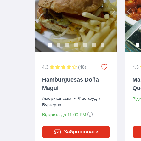
Previous
Next
Prev
4.3
(
48
)
4.5
Hamburguesas Doña
Ma
Magui
Qu
Американська
•
Фастфуд
/
Від
Бургерна
Відкрито до 11:00 PM
Забронювати