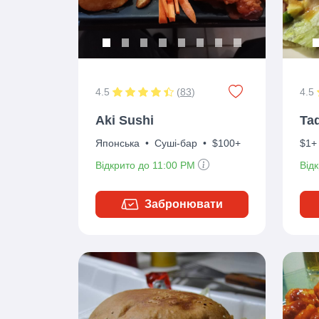
4.5
(
83
)
4.5
Aki Sushi
Taq
Японська
•
Суші-бар
•
$100+
$1+
Відкрито до 11:00 PM
Від
Забронювати