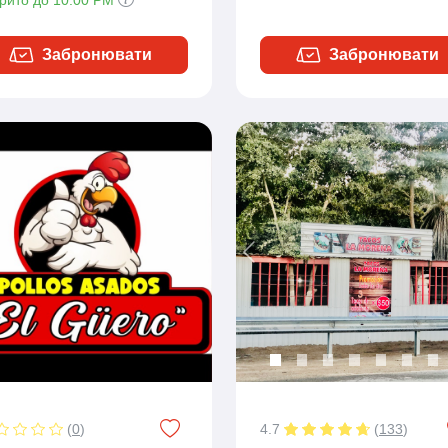
Забронювати
Забронювати
Previous
(
0
)
4.7
(
133
)