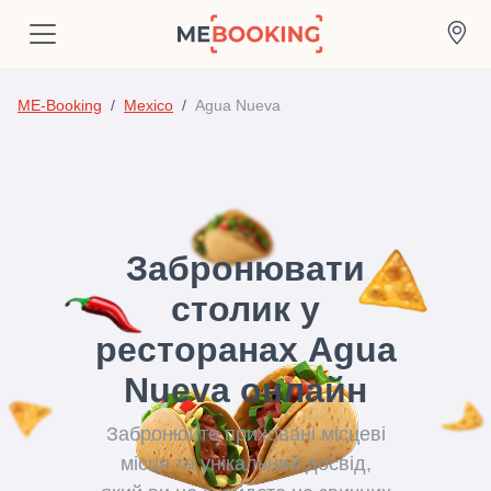
ME-Booking
Mexico
Agua Nueva
Забронювати
столик у
ресторанах Agua
Nueva онлайн
Забронюйте приховані місцеві
місця та унікальний досвід,