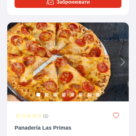
Забронювати
Previous
Next
(
0
)
Panadería Las Primas