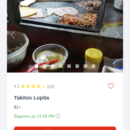
Previous
Next
4.1
(
63
)
Takitos Lupita
$1+
Відкрито до 11:59 PM