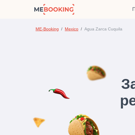
П
ME-Booking
Mexico
Agua Zarca Cuquila
З
р