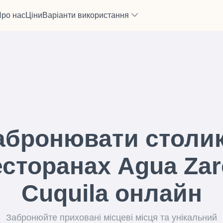
ро нас
Ціни
Варіанти використання
абронювати столик
есторанах Agua Zar
Cuquila онлайн
Забронюйте приховані місцеві місця та унікальний