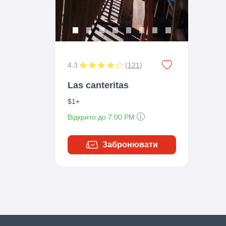
4.3
(
121
)
Las canteritas
$1+
Відкрито до 7:00 PM
Забронювати