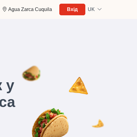
Agua Zarca Cuquila
Вхід
UK
 у
ca