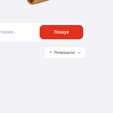
Пошук
Релевантні
Релевантні