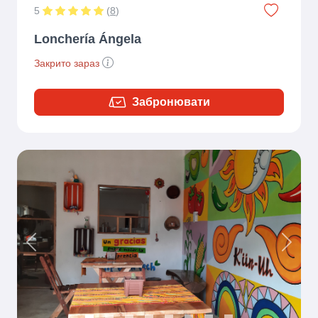
5
(
8
)
Lonchería Ángela
Закрито зараз
Забронювати
Previous
Next