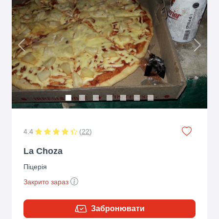
Previous
Next
4.4
(
22
)
La Choza
Піцерія
Закрито зараз
Забронювати