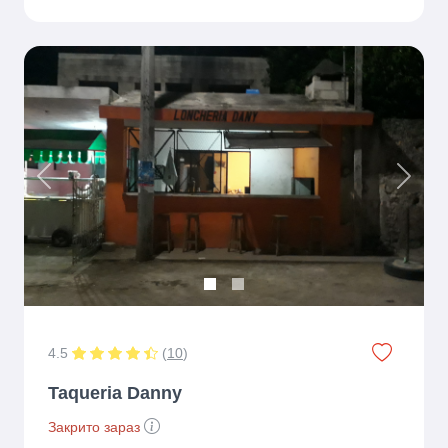
Previous
Next
4.5
(
10
)
Taqueria Danny
Закрито зараз