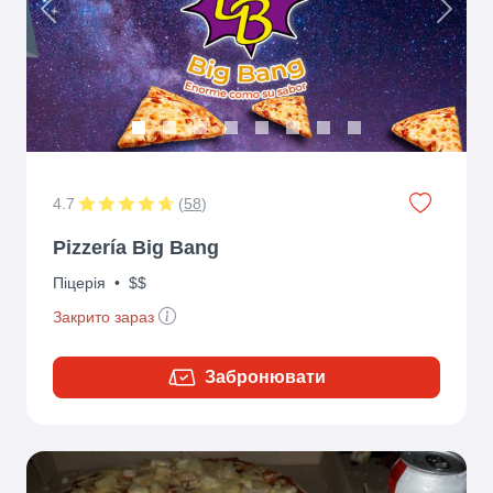
Previous
Next
4.7
(
58
)
Pizzería Big Bang
Піцерія
•
$$
Закрито зараз
Забронювати