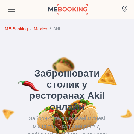
ME-Booking
Mexico
Akil
Забронювати
столик у
ресторанах Akil
онлайн
Забронюйте приховані місцеві
місця та унікальний досвід,