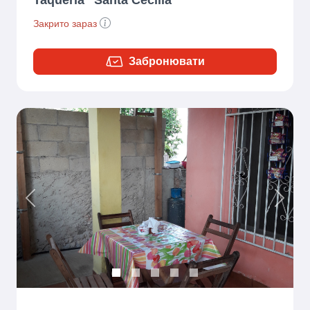
Taqueria "Santa Cecilia"
Закрито зараз
Забронювати
Previous
Next