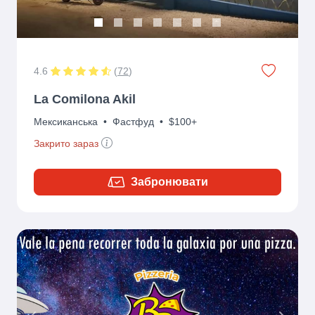
4.6
(
72
)
La Comilona Akil
Мексиканська
•
Фастфуд
•
$100+
Закрито зараз
Забронювати