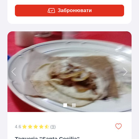
Забронювати
Previous
Next
4.6
(
9
)