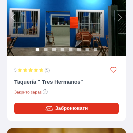
Previous
Next
5
(
5
)
Taquería " Tres Hermanos"
Закрито зараз
Забронювати