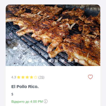
Previous
Next
4.3
(
76
)
El Pollo Rico.
$
Відкрито до 4:00 PM