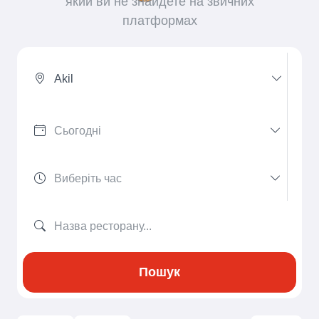
який ви не знайдете на звичних
платформах
Akil
Пошук