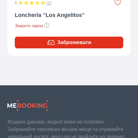
5
(
1
)
Lonchería "Los Angelitos"
Закрито зараз
Забронювати
Жодних дзвінків, жодної мови не потрібно.
Забронюйте приховані місцеві місця та отримайте
унікальний досвід, якого ви не знайдете на звичних