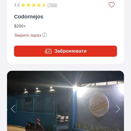
4.6
(
769
)
Codornejos
$200+
Закрито зараз
Забронювати
Previous
Next