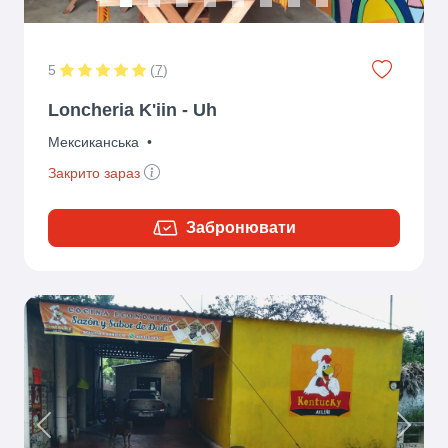
5
(
7
)
Loncheria K'iin - Uh
Мексиканська
•
Закрито зараз
Забронювати
Previous
Next