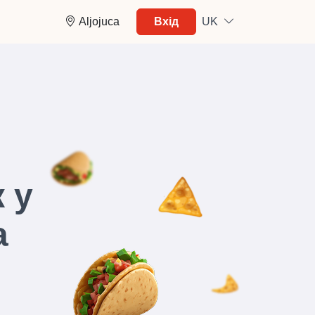
Aljojuca
Вхід
UK
 у
a