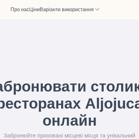
Про нас
Ціни
Варіанти використання
абронювати столик
ресторанах Aljojuc
онлайн
Забронюйте приховані місцеві місця та унікальний