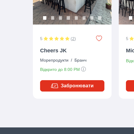
5
(
2
)
5
Cheers JK
Mic
Морепродукти
/
Бранч
Від
Відкрито до 8:00 PM
Забронювати