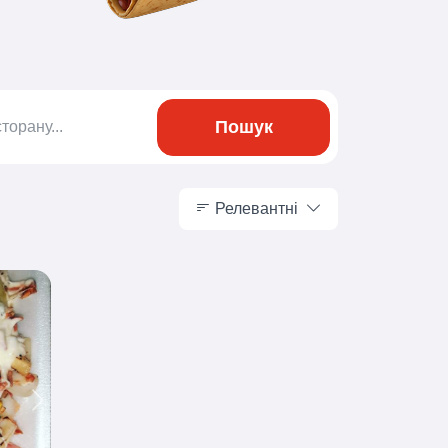
Пошук
Релевантні
Релевантні
Next