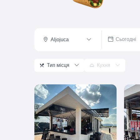
Aljojuca
Тип місця
Кухня
Previous
Next
Prev