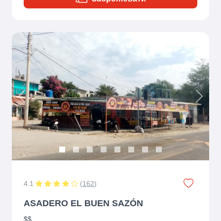
Previous
Next
4.1
(
162
)
ASADERO EL BUEN SAZÓN
$$