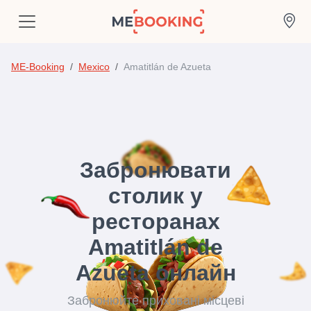
ME-Booking
Mexico
Amatitlán de Azueta
Забронювати
столик у
ресторанах
Amatitlán de
Azueta онлайн
Забронюйте приховані місцеві