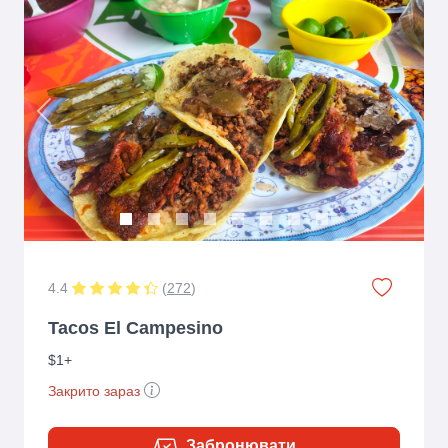
Previous
Next
4.4
(
272
)
Tacos El Campesino
$1+
Закрито зараз
Забронювати