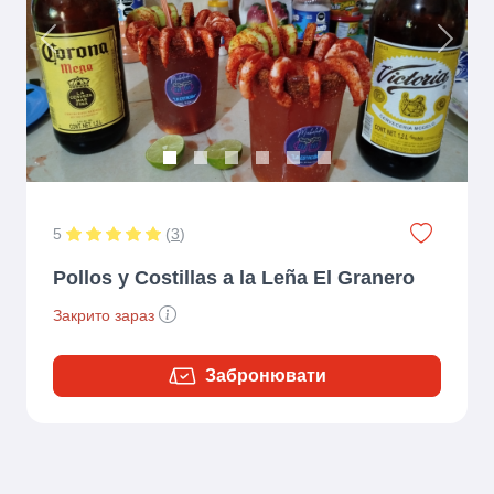
Previous
Next
5
(
3
)
Pollos y Costillas a la Leña El Granero
Закрито зараз
Забронювати