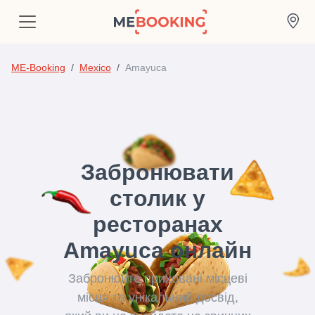
ME-Booking
Mexico
Amayuca
Забронювати
столик у
ресторанах
Amayuca онлайн
Забронюйте приховані місцеві
місця та унікальний досвід,