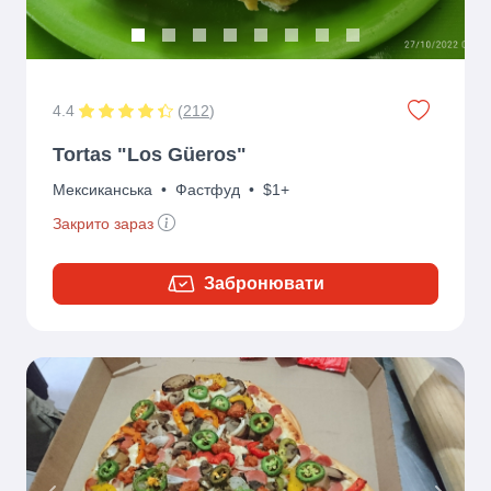
4.4
(
212
)
Tortas "Los Güeros"
Мексиканська
•
Фастфуд
•
$1+
Закрито зараз
Забронювати