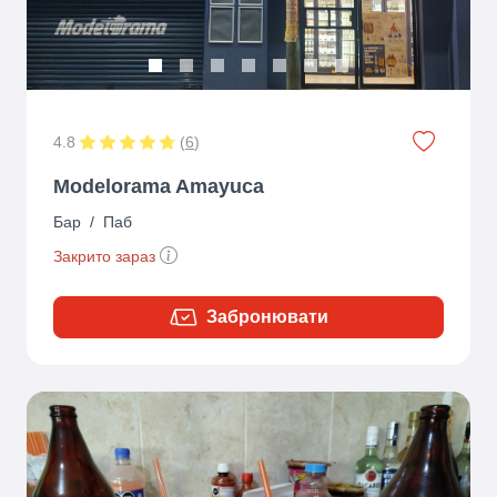
4.8
(
6
)
Modelorama Amayuca
Бар
/
Паб
Закрито зараз
Забронювати