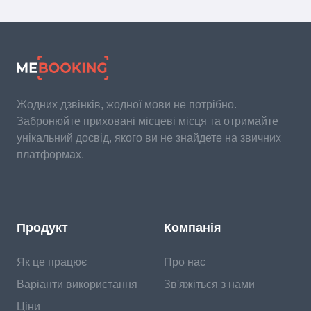
Жодних дзвінків, жодної мови не потрібно.
Забронюйте приховані місцеві місця та отримайте
унікальний досвід, якого ви не знайдете на звичних
платформах.
Продукт
Компанія
Як це працює
Про нас
Варіанти використання
Зв'яжіться з нами
Ціни