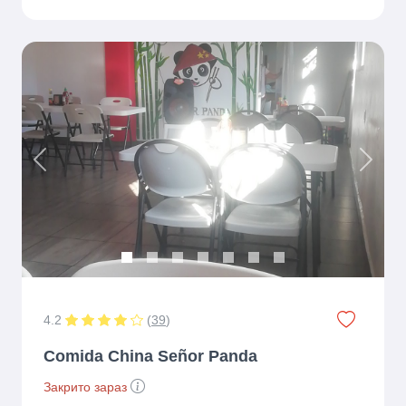
Previous
Next
4.2
(
39
)
Comida China Señor Panda
Закрито зараз