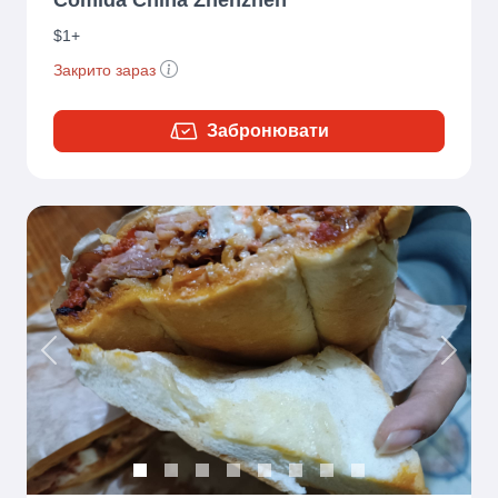
Comida China Zhenzhen
$1+
Закрито зараз
Забронювати
Previous
Next