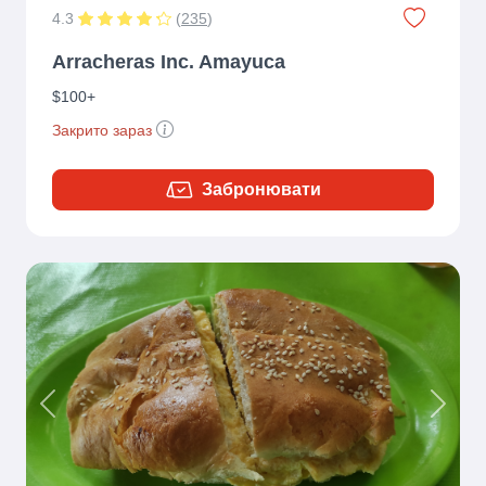
4.3
(
235
)
Arracheras Inc. Amayuca
$100+
Закрито зараз
Забронювати
Previous
Next