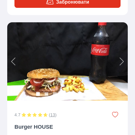
Забронювати
Previous
Next
4.7
(
13
)
Burger HOUSE