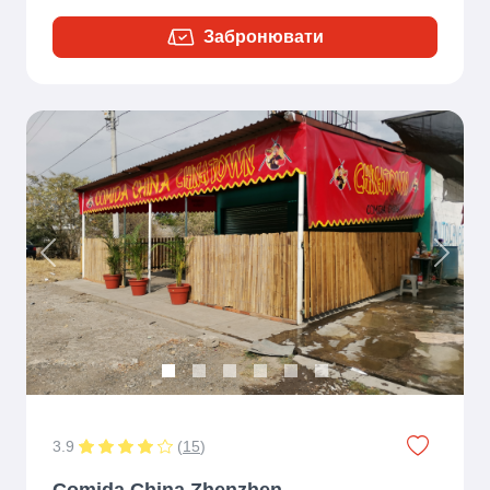
Забронювати
Previous
Next
3.9
(
15
)