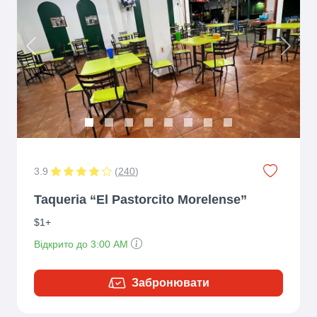
Previous
Next
3.9
(
240
)
Taqueria “El Pastorcito Morelense”
$1+
Відкрито до 3:00 AM
Забронювати