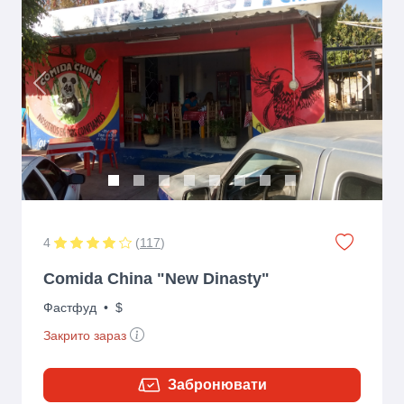
Previous
Next
4
(
117
)
Comida China "New Dinasty"
Фастфуд
•
$
Закрито зараз
Забронювати