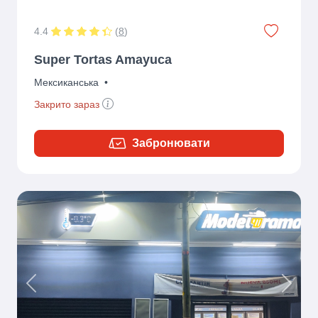
4.4
(
8
)
Super Tortas Amayuca
Мексиканська
•
Закрито зараз
Забронювати
Previous
Next