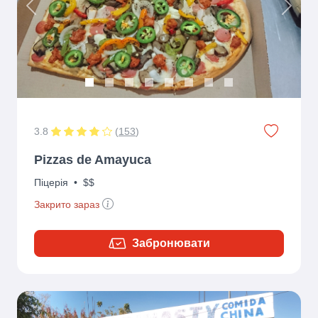
Previous
Next
3.8
(
153
)
Pizzas de Amayuca
Піцерія
•
$$
Закрито зараз
Забронювати