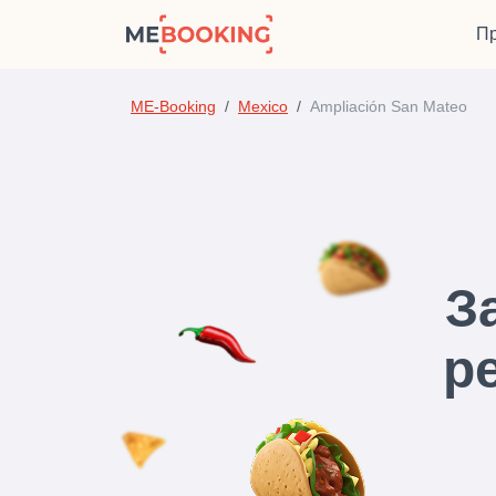
Пр
ME-Booking
Mexico
Ampliación San Mateo
З
р