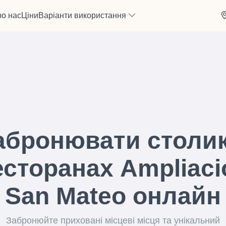
о нас
Ціни
Варіанти використання
абронювати столик
есторанах Ampliaci
San Mateo онлайн
Забронюйте приховані місцеві місця та унікальний