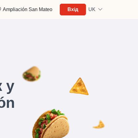
Ampliación San Mateo
Вхід
UK
 у
ón