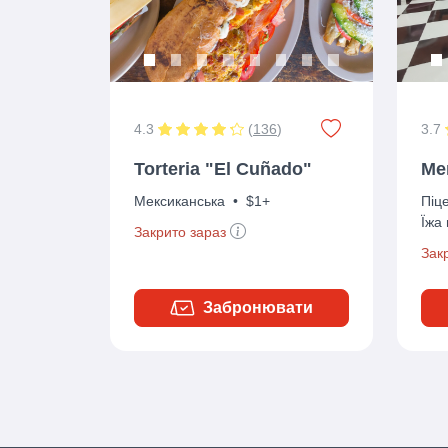
4.3
(
136
)
3.7
Torteria "El Cuñado"
Me
Мексиканська
•
$1+
Піц
Їжа
Закрито зараз
Зак
Забронювати