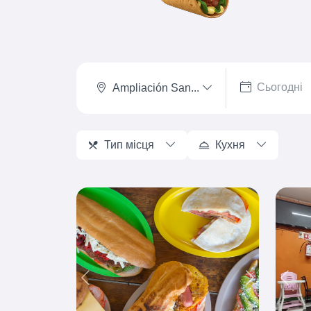
Ampliación San...
Тип місця
Кухня
Previous
Next
Prev