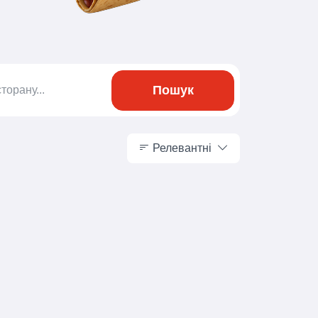
Пошук
Релевантні
Релевантні