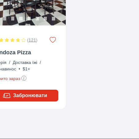
(
121
)
ndoza Pizza
ерія
/
Доставка їжі
/
 навинос
•
$1+
рито зараз
Забронювати