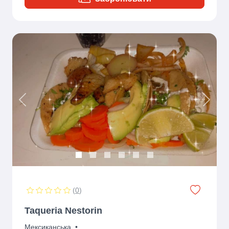
Previous
Next
(
0
)
Taqueria Nestorin
Мексиканська
•