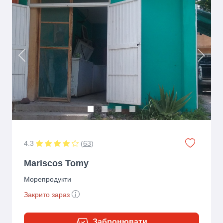
Previous
Next
4.3
(
63
)
Mariscos Tomy
Морепродукти
Закрито зараз
Забронювати