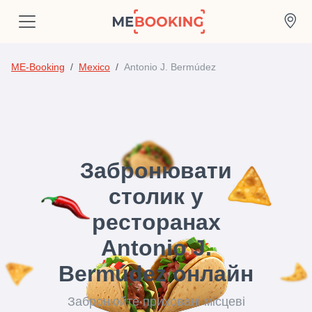
ME-Booking
Mexico
Antonio J. Bermúdez
Забронювати
столик у
ресторанах
Antonio J.
Bermúdez онлайн
Забронюйте приховані місцеві