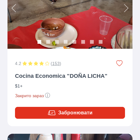
Previous
Next
4.2
(
153
)
Cocina Economica "DOÑA LICHA"
$1+
Закрито зараз
Забронювати