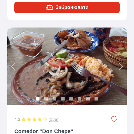
Забронювати
Previous
Next
4.3
(
185
)
Comedor "Don Chepe"