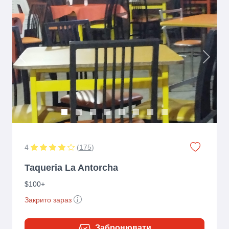
Previous
Next
4
(
175
)
Taqueria La Antorcha
$100+
Закрито зараз
Забронювати