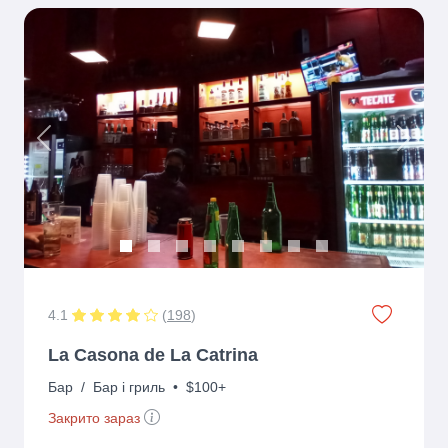
Previous
Next
4.1
(
198
)
La Casona de La Catrina
Бар
/
Бар і гриль
•
$100+
Закрито зараз