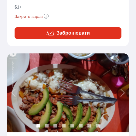
$1+
Закрито зараз
Забронювати
Previous
Next