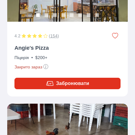
4.2
(
154
)
Angie's Pizza
Піцерія
•
$200+
Закрито зараз
Забронювати