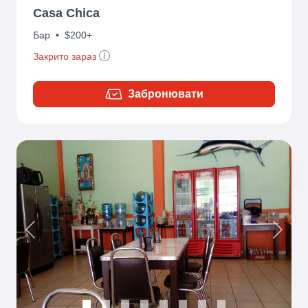
Casa Chica
Бар
•
$200+
Закрито зараз
Забронювати
Previous
Next