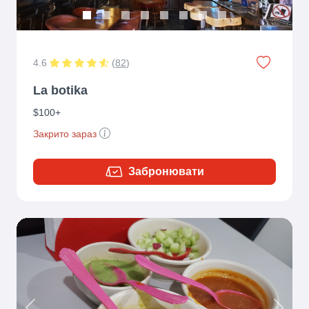
4.6
(
82
)
La botika
$100+
Закрито зараз
Забронювати