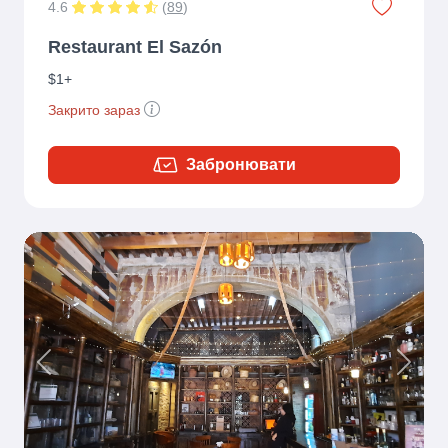
4.6
(
89
)
Restaurant El Sazón
$1+
Закрито зараз
Забронювати
Previous
Next