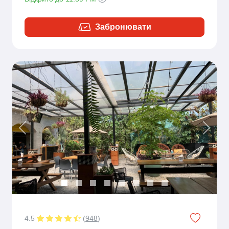
Забронювати
Previous
Next
4.5
(
948
)