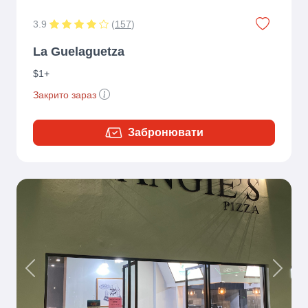
3.9
(
157
)
La Guelaguetza
$1+
Закрито зараз
Забронювати
Previous
Next