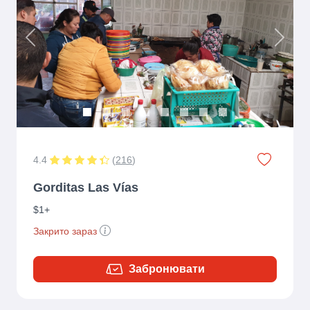
Previous
Next
4.4
(
216
)
Gorditas Las Vías
$1+
Закрито зараз
Забронювати