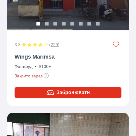
3.8
(
229
)
Wings Marimsa
Фастфуд
•
$100+
Закрито зараз
Забронювати