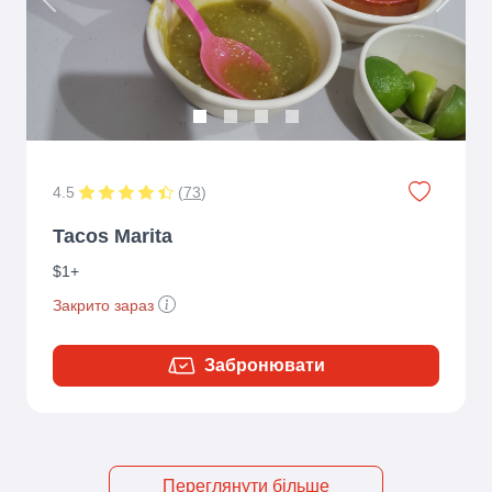
Previous
Next
4.5
(
73
)
Tacos Marita
$1+
Закрито зараз
Забронювати
Переглянути більше