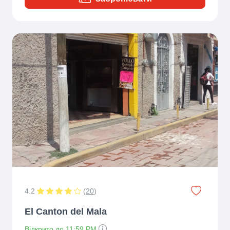
4.2
(
20
)
El Canton del Mala
Відкрито до 11:59 PM