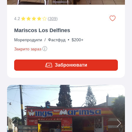
4.2
(
309
)
Mariscos Los Delfines
Морепродукти
/
Фастфуд
•
$200+
Закрито зараз
Забронювати
Previous
Next