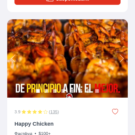
Previous
Next
3.9
(
135
)
Happy Chicken
Фастфуд
•
$100+