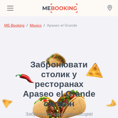
ME-Booking
Mexico
Apaseo el Grande
Забронювати
столик у
ресторанах
Apaseo el Grande
онлайн
Забронюйте приховані місцеві