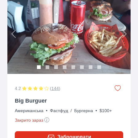
Previous
Next
4.2
(
144
)
Big Burguer
Американська
•
Фастфуд
/
Бургерна
•
$100+
Закрито зараз
Забронювати