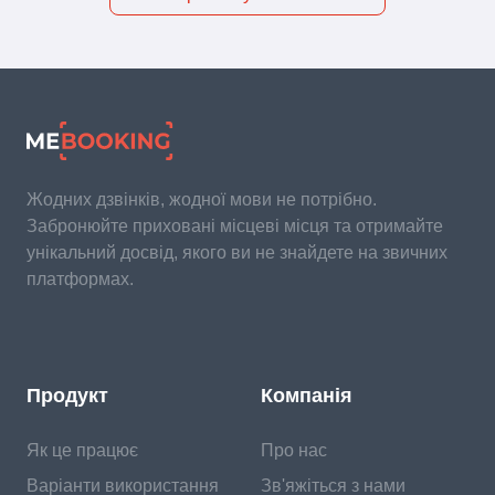
Жодних дзвінків, жодної мови не потрібно.
Забронюйте приховані місцеві місця та отримайте
унікальний досвід, якого ви не знайдете на звичних
платформах.
Продукт
Компанія
Як це працює
Про нас
Варіанти використання
Зв'яжіться з нами