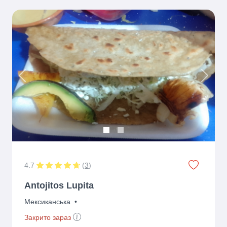
Previous
Next
4.7
(
3
)
Antojitos Lupita
Мексиканська
•
Закрито зараз