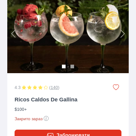
Previous
Next
4.3
(
140
)
Ricos Caldos De Gallina
$100+
Закрито зараз
Забронювати