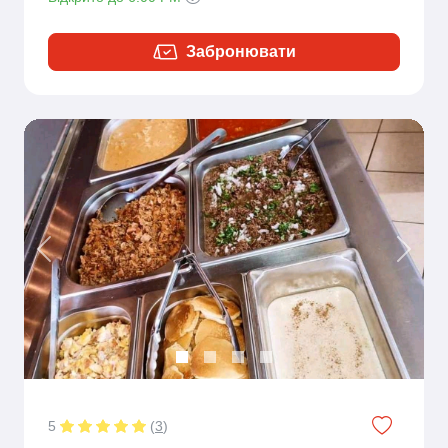
Забронювати
Previous
Next
5
(
3
)