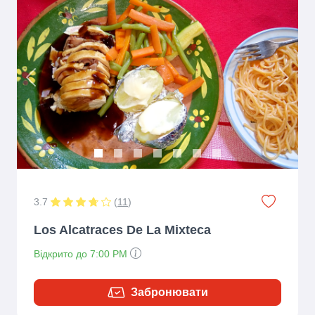
Previous
Next
3.7
(
11
)
Los Alcatraces De La Mixteca
Відкрито до 7:00 PM
Забронювати