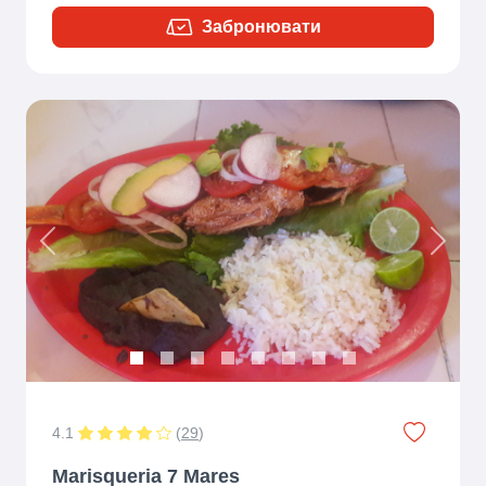
Забронювати
Previous
Next
4.1
(
29
)
Marisqueria 7 Mares