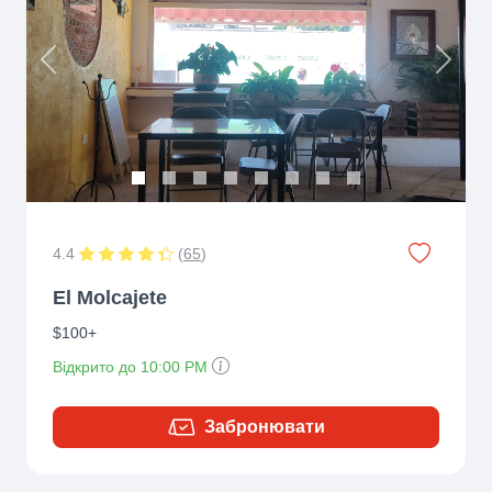
Previous
Next
4.4
(
65
)
El Molcajete
$100+
Відкрито до 10:00 PM
Забронювати