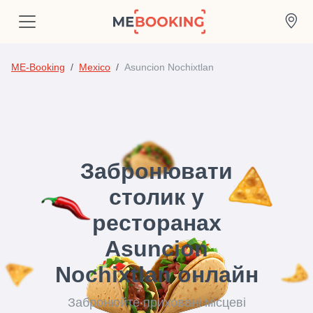
ME-Booking
Mexico
Asuncion Nochixtlan
Забронювати
столик у
ресторанах
Asuncion
Nochixtlan онлайн
Забронюйте приховані місцеві