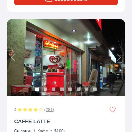
Previous
Next
4
(
281
)
CAFFE LATTE
Сніданки
/
Кафе
•
$100+