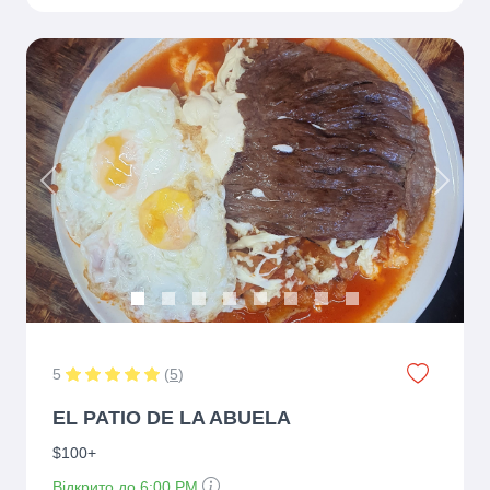
Previous
Next
5
(
5
)
EL PATIO DE LA ABUELA
$100+
Відкрито до 6:00 PM