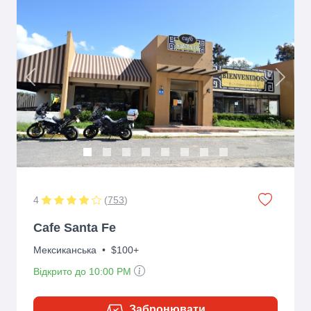
Previous
Next
4
(
753
)
Cafe Santa Fe
Мексиканська
•
$100+
Відкрито до 10:00 PM
Забронювати