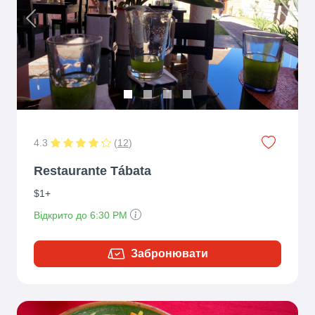
Previous
Next
4.3
(
12
)
Restaurante Tábata
$1+
Відкрито до 6:30 PM
Забронювати