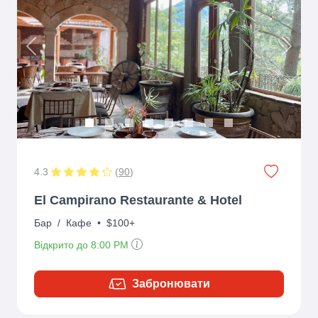
Previous
Next
4.3
(
90
)
El Campirano Restaurante & Hotel
Бар
/
Кафе
•
$100+
Відкрито до 8:00 PM
Забронювати