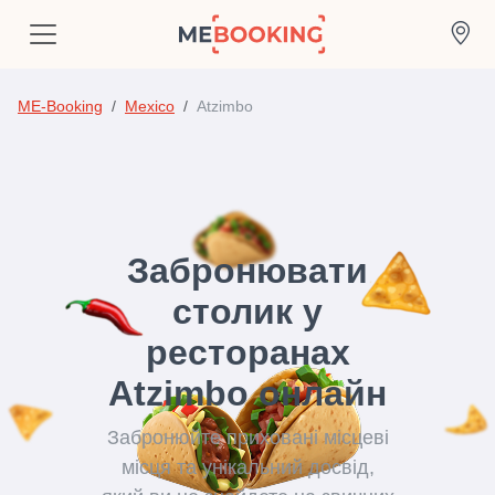
ME-Booking
Mexico
Atzimbo
Забронювати
столик у
ресторанах
Atzimbo онлайн
Забронюйте приховані місцеві
місця та унікальний досвід,