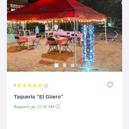
Previous
Next
5
(
3
)
Taqueria "El Güero"
Відкрито до 12:00 AM