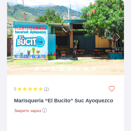
Previous
Next
5
(
2
)
Marisqueria “El Bucito” Suc Ayoquezco
Закрито зараз