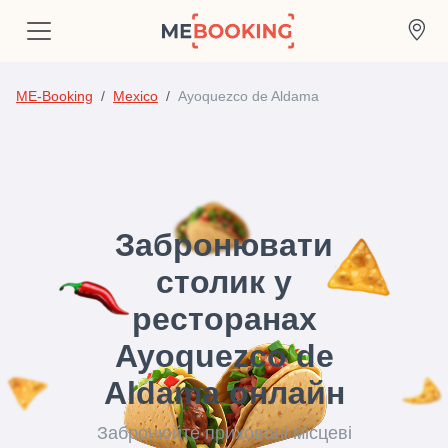
ME-Booking
Mexico
Ayoquezco de Aldama
Забронювати
столик у
ресторанах
Ayoquezco de
Aldama онлайн
Забронюйте приховані місцеві