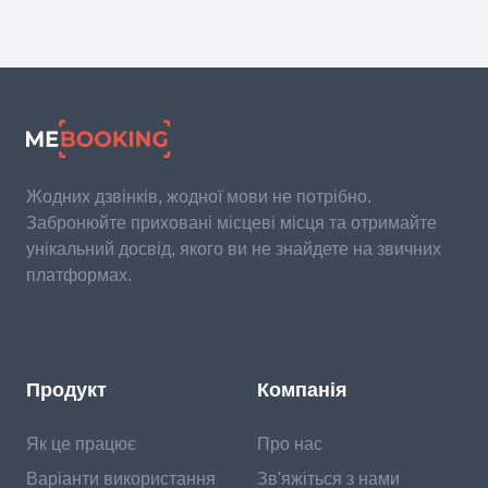
Жодних дзвінків, жодної мови не потрібно.
Забронюйте приховані місцеві місця та отримайте
унікальний досвід, якого ви не знайдете на звичних
платформах.
Продукт
Компанія
Як це працює
Про нас
Варіанти використання
Зв'яжіться з нами