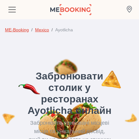
ME-Booking
Mexico
Ayotlicha
Забронювати
столик у
ресторанах
Ayotlicha онлайн
Забронюйте приховані місцеві
місця та унікальний досвід,