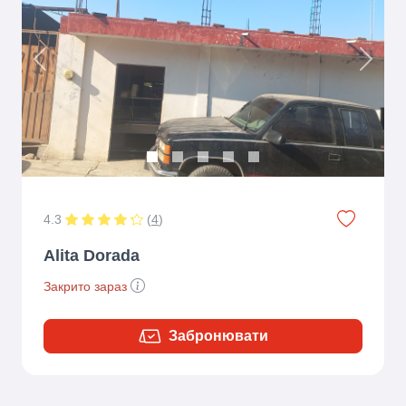
Previous
Next
4.3
(
4
)
Alita Dorada
Закрито зараз
Забронювати