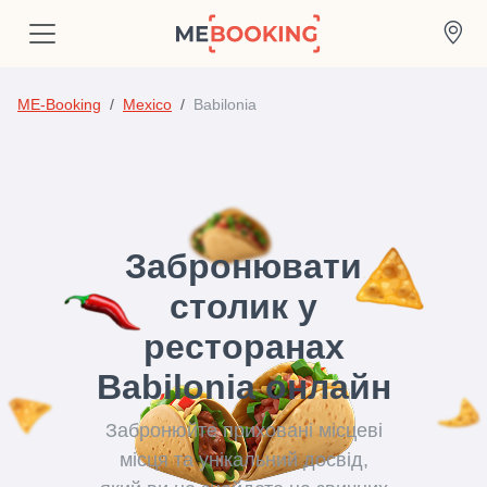
ME-Booking
Mexico
Babilonia
Забронювати
столик у
ресторанах
Babilonia онлайн
Забронюйте приховані місцеві
місця та унікальний досвід,