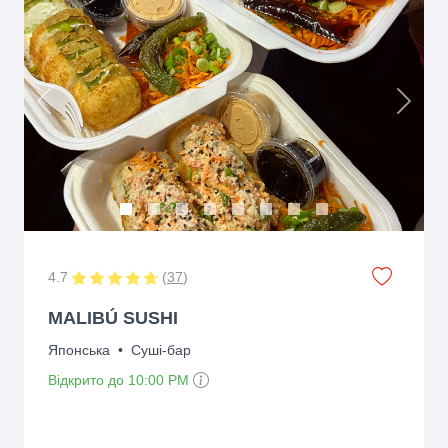
Previous
Next
4.7
(
37
)
MALIBÚ SUSHI
Японська
•
Суші-бар
Відкрито до 10:00 PM