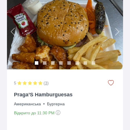
Previous
Next
5
(
3
)
Praga’S Hamburguesas
Американська
•
Бургерна
Відкрито до 11:30 PM