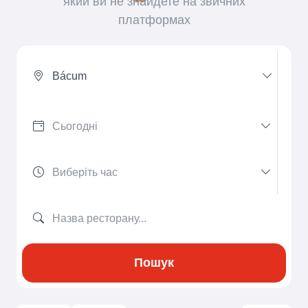
який ви не знайдете на звичних
платформах
Bácum
Пошук