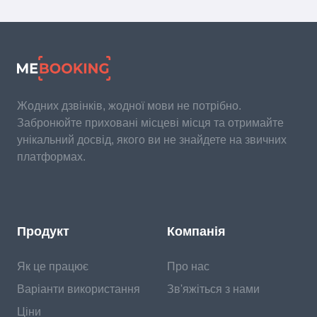
Жодних дзвінків, жодної мови не потрібно.
Забронюйте приховані місцеві місця та отримайте
унікальний досвід, якого ви не знайдете на звичних
платформах.
Продукт
Компанія
Як це працює
Про нас
Варіанти використання
Зв'яжіться з нами
Ціни