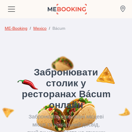
ME-Booking
Mexico
Bácum
Забронювати
столик у
ресторанах Bácum
онлайн
Забронюйте приховані місцеві
місця та унікальний досвід,