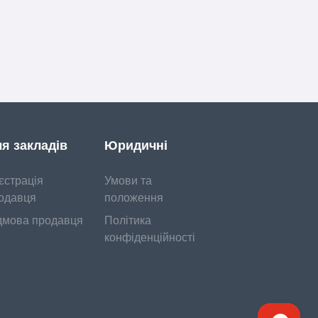
я закладів
Юридичні
єстрація
Умови та
одавця
положення
дмова продавця
Політика
конфіденційності