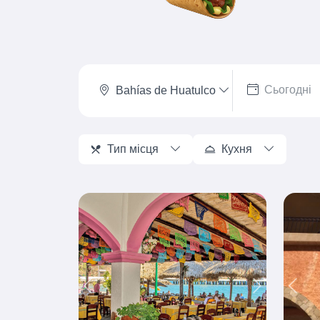
Bahías de Huatulco
Тип місця
Кухня
Previous
Next
Prev