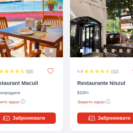
ious
Next
Previous
(
89
)
4.6
(
43
)
staurant Macuil
Restaurante Niszul
епродукти
$100+
рито зараз
Закрито зараз
Забронювати
Забронювати