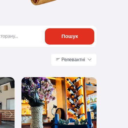
Пошук
Релевантні
Релевантні
Next
Previous
Next