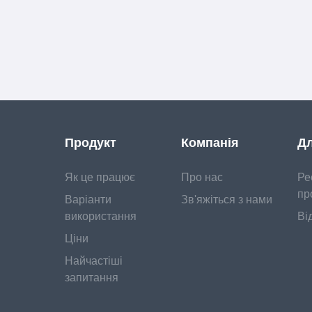
Продукт
Компанія
Дл
Як це працює
Про нас
Ре
пр
Варіанти
Зв'яжіться з нами
використання
Ві
Ціни
Найчастіші
запитання