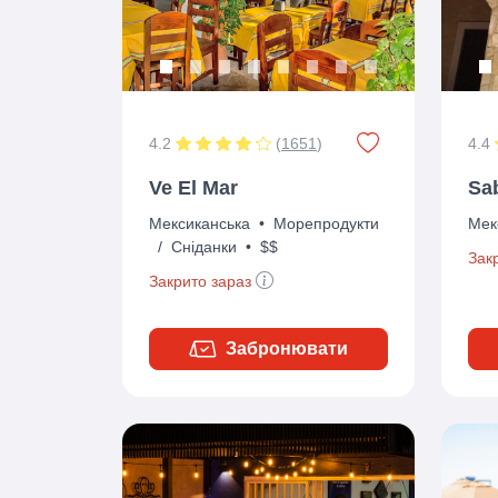
4.2
(
1651
)
4.4
Ve El Mar
Sa
Мексиканська
•
Морепродукти
Мек
/
Сніданки
•
$$
Зак
Закрито зараз
Забронювати