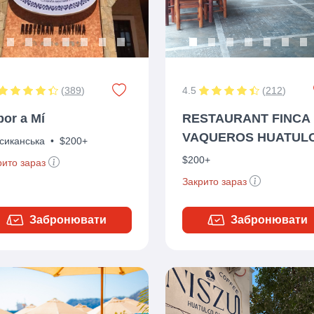
(
389
)
4.5
(
212
)
bor a Mí
RESTAURANT FINCA
VAQUEROS HUATUL
сиканська
•
$200+
$200+
рито зараз
Закрито зараз
Забронювати
Забронювати