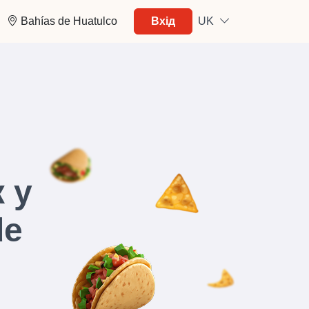
Bahías de Huatulco
Вхід
UK
 у
de