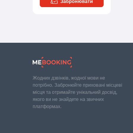
Забронювати
Жодних дзвінків, жодної мови не
потрібно. Забронюйте приховані місцеві
місця та отримайте унікальний досвід,
якого ви не знайдете на звичних
платформах.