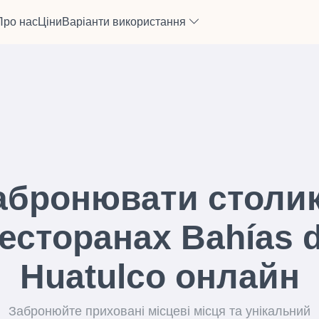
Про нас
Ціни
Варіанти використання
абронювати столик
есторанах Bahías 
Huatulco онлайн
Забронюйте приховані місцеві місця та унікальний