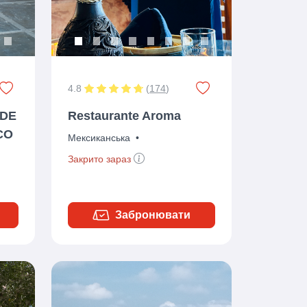
4.8
(
174
)
 DE
Restaurante Aroma
CO
Мексиканська
•
Закрито зараз
Забронювати