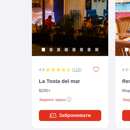
Previous
Next
Prev
4.6
(
125
)
4.6
La Tosta del mar
Re
$200+
Мор
Закрито зараз
Зак
Забронювати