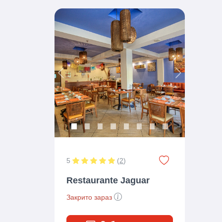
Previous
Next
5
(
2
)
Restaurante Jaguar
Закрито зараз