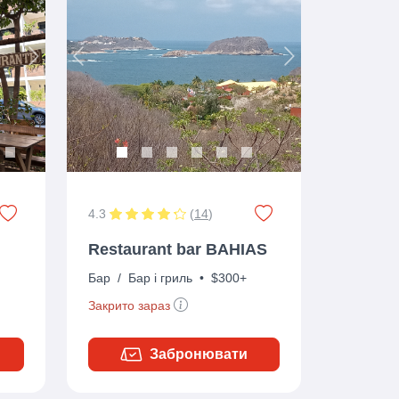
Next
Previous
Next
4.3
(
14
)
Restaurant bar BAHIAS
Бар
/
Бар і гриль
•
$300+
Закрито зараз
Забронювати