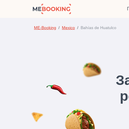
ME-Booking
Mexico
Bahías de Huatulco
З
р