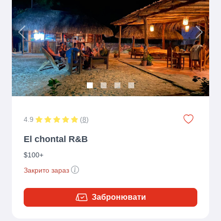
Previous
Next
4.9
(
8
)
El chontal R&B
$100+
Закрито зараз
Забронювати