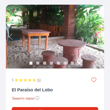
Previous
Next
5
(
5
)
El Paraíso del Lobo
Закрито зараз