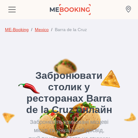
ME-Booking
Mexico
Barra de la Cruz
Забронювати
столик у
ресторанах Barra
de la Cruz онлайн
Забронюйте приховані місцеві
місця та унікальний досвід,