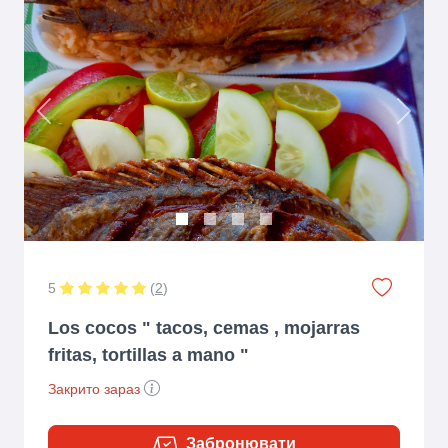
Previous
Next
5
(
2
)
Los cocos " tacos, cemas , mojarras
fritas, tortillas a mano "
Закрито зараз
Забронювати