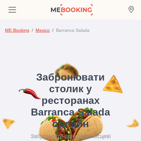
ME-Booking
Mexico
Barranca Salada
Забронювати
столик у
ресторанах
Barranca Salada
онлайн
Забронюйте приховані місцеві