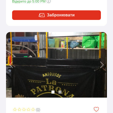
Відкрито до 5:00 PM
Забронювати
Previous
Next
(
0
)