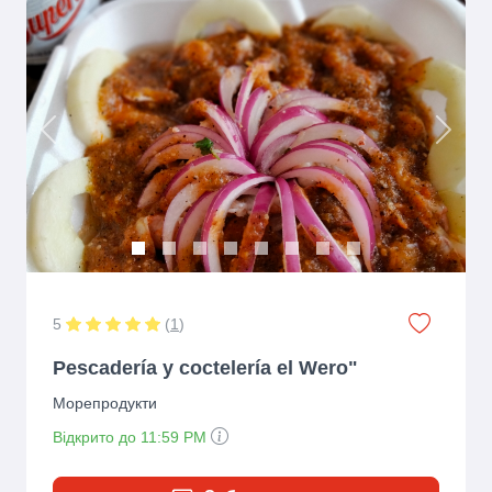
Previous
Next
5
(
1
)
Pescadería y coctelería el Wero"
Морепродукти
Відкрито до 11:59 PM