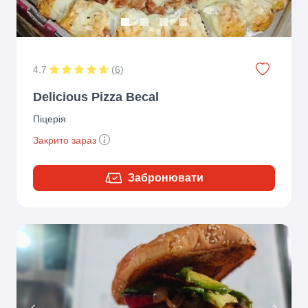
4.7
(
6
)
Delicious Pizza Becal
Піцерія
Закрито зараз
Забронювати