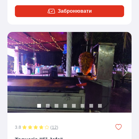
Забронювати
Previous
Next
3.8
(
12
)