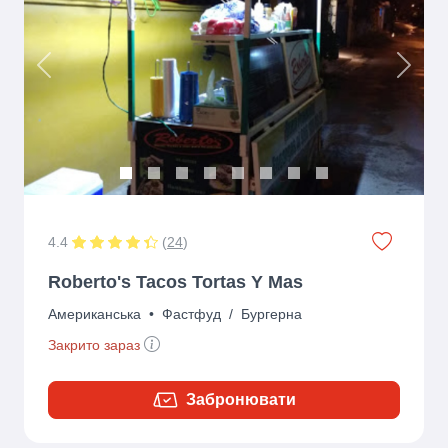
Previous
Next
4.4
(
24
)
Roberto's Tacos Tortas Y Mas
Американська
•
Фастфуд
/
Бургерна
Закрито зараз
Забронювати