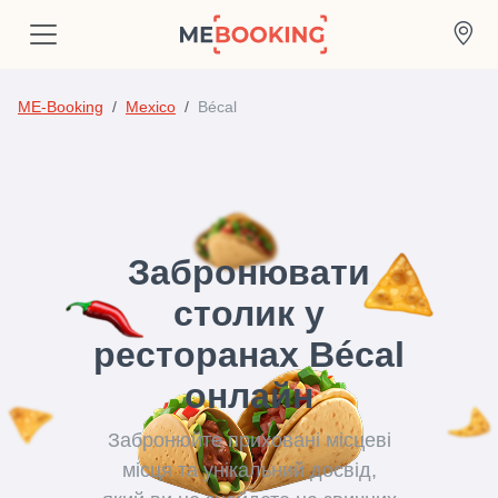
ME-Booking
Mexico
Bécal
Забронювати
столик у
ресторанах Bécal
онлайн
Забронюйте приховані місцеві
місця та унікальний досвід,