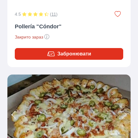
4.5
(
11
)
Pollería "Cóndor"
Закрито зараз
Забронювати
Previous
Next