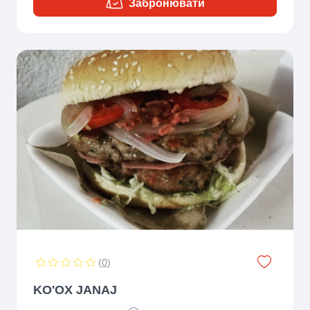
Забронювати
(
0
)
KO'OX JANAJ