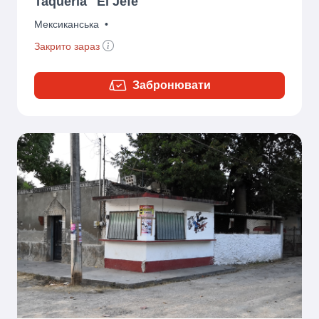
Taqueria "El Jefe"
Мексиканська
•
Закрито зараз
Забронювати