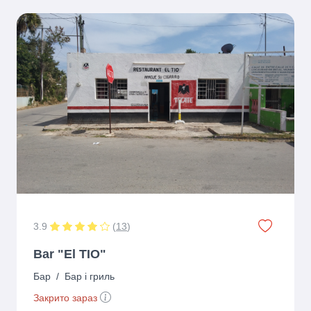
3.9
(
13
)
Bar "El TIO"
Бар
/
Бар і гриль
Закрито зараз