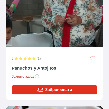
5
(
1
)
Panuchos y Antojitos
Закрито зараз
Забронювати