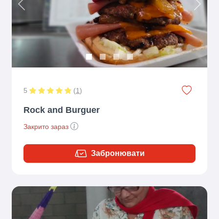
Previous
Next
5
(
1
)
Rock and Burguer
Закрито зараз
Забронювати