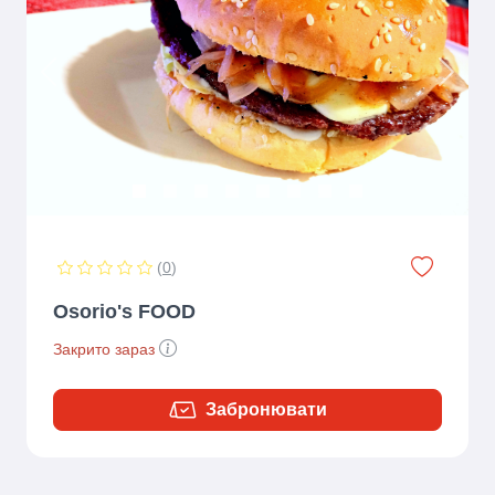
Previous
Next
(
0
)
Osorio's FOOD
Закрито зараз
Забронювати