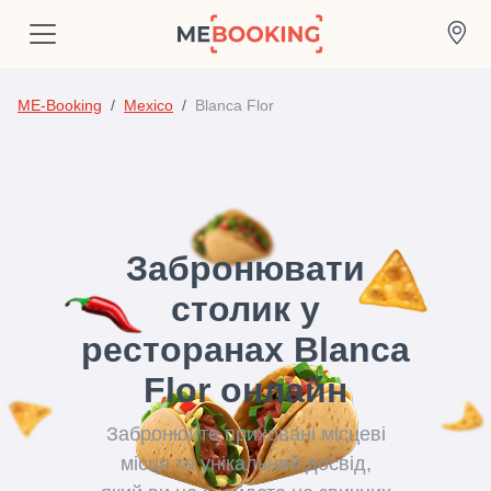
ME-Booking
Mexico
Blanca Flor
Забронювати
столик у
ресторанах Blanca
Flor онлайн
Забронюйте приховані місцеві
місця та унікальний досвід,