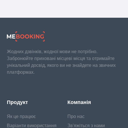
Жодних дзвінків, жодної мови не потрібно.
Забронюйте приховані місцеві місця та отримайте
унікальний досвід, якого ви не знайдете на звичних
платформах.
Продукт
Компанія
Як це працює
Про нас
Варіанти використання
Зв'яжіться з нами