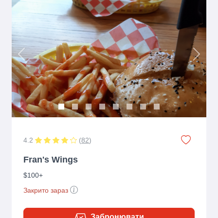
Previous
Next
4.2
(
82
)
Fran's Wings
$100+
Закрито зараз
Забронювати