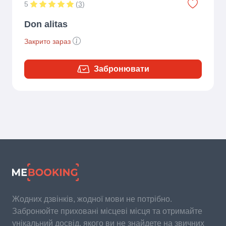
5
(
3
)
Don alitas
Закрито зараз
Забронювати
Жодних дзвінків, жодної мови не потрібно.
Забронюйте приховані місцеві місця та отримайте
унікальний досвід, якого ви не знайдете на звичних