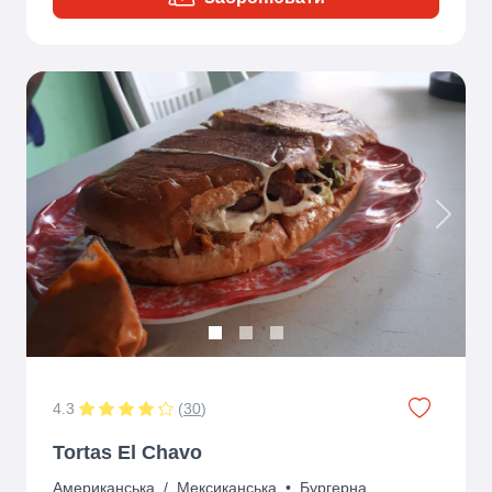
Previous
Next
4.3
(
30
)
Tortas El Chavo
Американська
/
Мексиканська
•
Бургерна