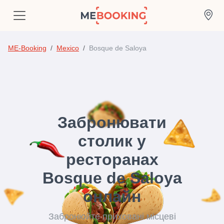
ME-Booking
Mexico
Bosque de Saloya
Забронювати
столик у
ресторанах
Bosque de Saloya
онлайн
Забронюйте приховані місцеві