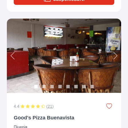
Previous
Next
4.4
(
21
)
Good's Pizza Buenavista
Піцерія