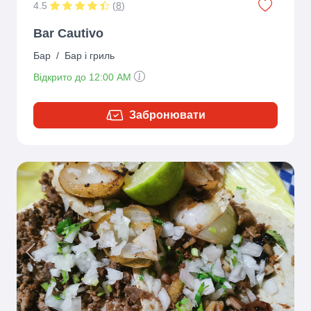
4.5
(
8
)
Bar Cautivo
Бар
/
Бар і гриль
Відкрито до 12:00 AM
Забронювати
Previous
Next