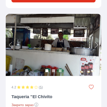
Previous
Next
4.2
(
5
)
Taqueria "El Chivito
Закрито зараз