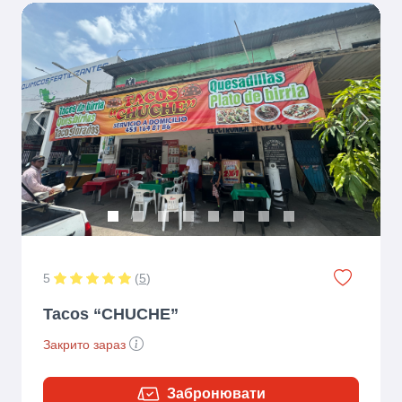
Previous
Next
5
(
5
)
Tacos “CHUCHE”
Закрито зараз
Забронювати