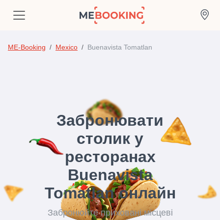
ME-Booking
Mexico
Buenavista Tomatlan
Забронювати
столик у
ресторанах
Buenavista
Tomatlan онлайн
Забронюйте приховані місцеві