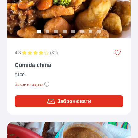
Previous
Next
4.3
(
31
)
Comida china
$100+
Закрито зараз
Забронювати