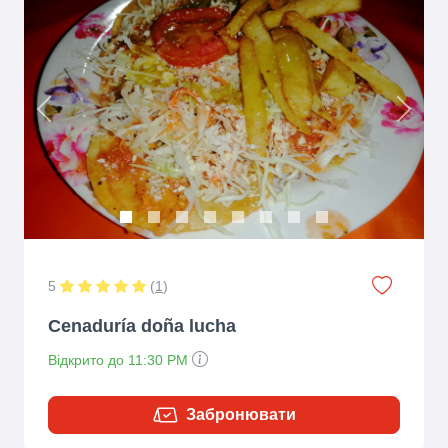
Previous
Next
5
(
1
)
Cenaduría doña lucha
Відкрито до 11:30 PM
Забронювати