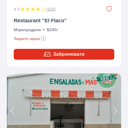
4.3
(
115
)
Restaurant "El Flaco"
Морепродукти
•
$100+
Закрито зараз
Забронювати
Previous
Next