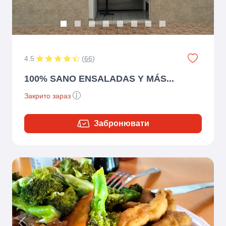
4.5
(
66
)
100% SANO ENSALADAS Y MÁS...
Закрито зараз
Забронювати