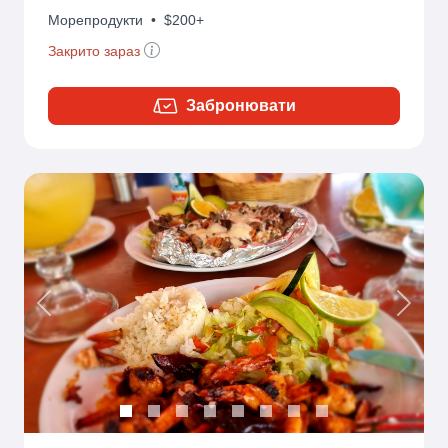
Морепродукти
•
$200+
Закрито зараз
Забронювати
Previous
Next