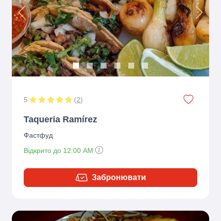
Previous
Next
5
(
2
)
Taqueria Ramírez
Фастфуд
Відкрито до 12:00 AM
Забронювати