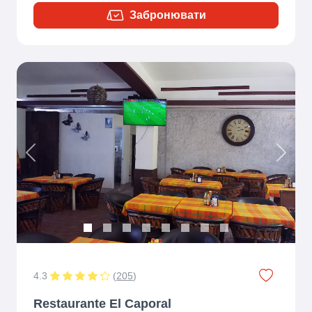
Забронювати
Previous
Next
4.3
(
205
)
Restaurante El Caporal