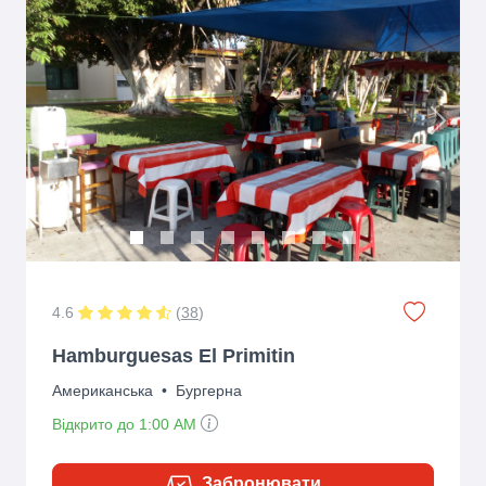
Previous
Next
4.6
(
38
)
Hamburguesas El Primitin
Американська
•
Бургерна
Відкрито до 1:00 AM
Забронювати