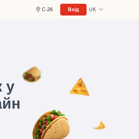
C-26
Вхід
UK
 у
айн