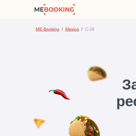
ME-Booking
Mexico
C-26
З
ре