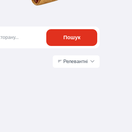
Пошук
Релевантні
Релевантні