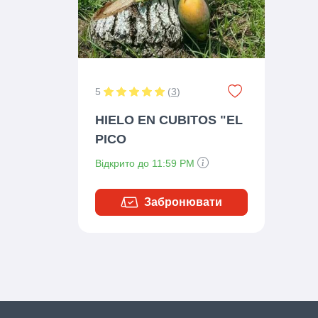
5
(
3
)
HIELO EN CUBITOS "EL
PICO
Відкрито до 11:59 PM
Забронювати