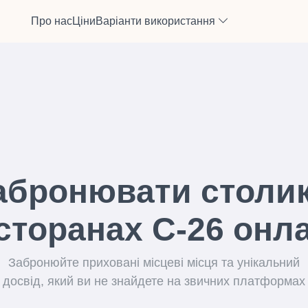
Про нас
Ціни
Варіанти використання
абронювати столик
сторанах C-26 онл
Забронюйте приховані місцеві місця та унікальний
досвід, який ви не знайдете на звичних платформах