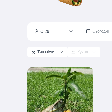
C-26
Тип місця
Кухня