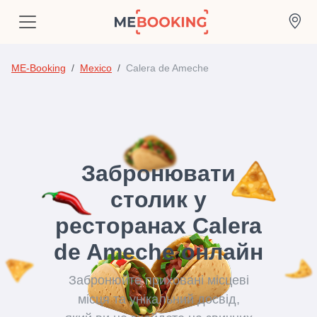
ME-Booking
Mexico
Calera de Ameche
Забронювати
столик у
ресторанах Calera
de Ameche онлайн
Забронюйте приховані місцеві
місця та унікальний досвід,