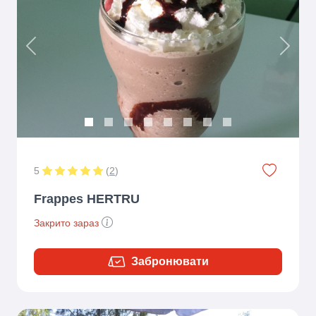
Previous
Next
5
(
2
)
Frappes HERTRU
Закрито зараз
Забронювати