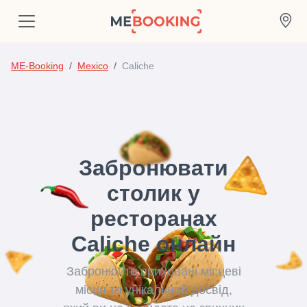
ME-Booking
Mexico
Caliche
Забронювати
столик у
ресторанах
Caliche онлайн
Забронюйте приховані місцеві
місця та унікальний досвід,