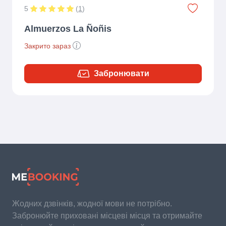
5
(
1
)
Almuerzos La Ñoñis
Закрито зараз
Забронювати
Жодних дзвінків, жодної мови не потрібно.
Забронюйте приховані місцеві місця та отримайте