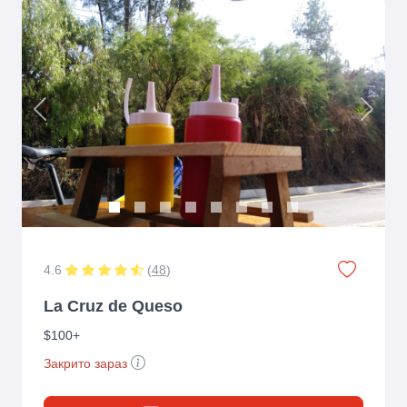
Previous
Next
4.6
(
48
)
La Cruz de Queso
$100+
Закрито зараз