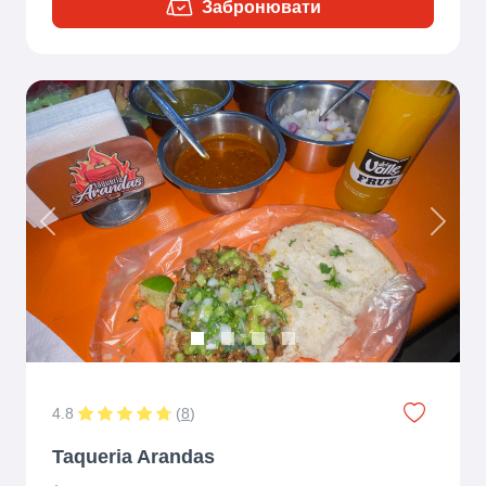
Забронювати
Previous
Next
4.8
(
8
)
Taqueria Arandas