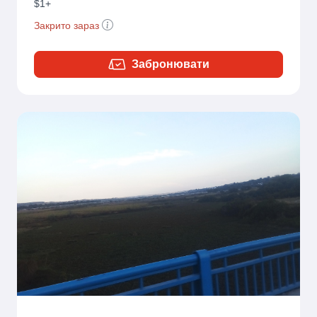
$1+
Закрито зараз
Забронювати