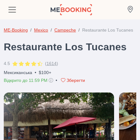
ME-Booking
Mexico
Campeche
Restaurante Los Tucanes
Restaurante Los Tucanes
4.5
(
1614
)
Мексиканська
•
$100+
Відкрито до 11:59 PM
•
Зберегти