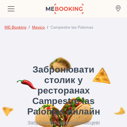
ME-Booking
Mexico
Campestre las Palomas
Забронювати
столик у
ресторанах
Campestre las
Palomas онлайн
Забронюйте приховані місцеві