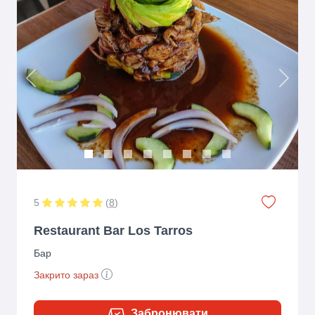
Previous
Next
5
(
8
)
Restaurant Bar Los Tarros
Бар
Закрито зараз
Забронювати