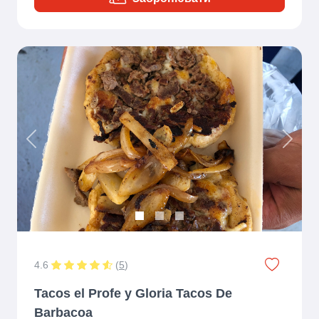
Previous
Next
4.6
(
5
)
Tacos el Profe y Gloria Tacos De
Barbacoa