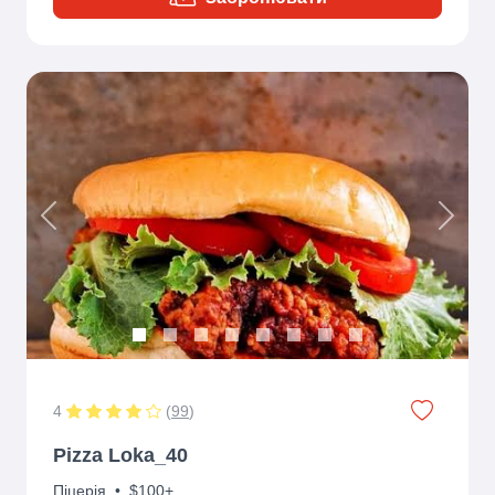
Previous
Next
4
(
99
)
Pizza Loka_40
Піцерія
•
$100+