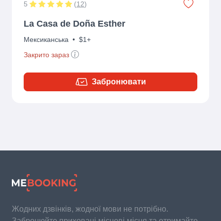
5
(
12
)
La Casa de Doña Esther
Мексиканська
•
$1+
Закрито зараз
Забронювати
Жодних дзвінків, жодної мови не потрібно.
Забронюйте приховані місцеві місця та отримайте