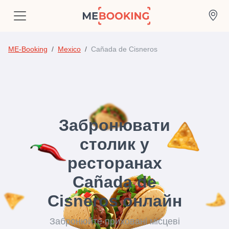
ME-Booking
Mexico
Cañada de Cisneros
Забронювати
столик у
ресторанах
Cañada de
Cisneros онлайн
Забронюйте приховані місцеві