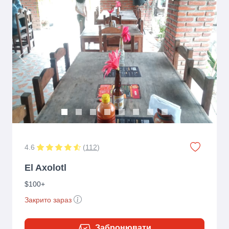
Previous
Next
4.6
(
112
)
El Axolotl
$100+
Закрито зараз
Забронювати