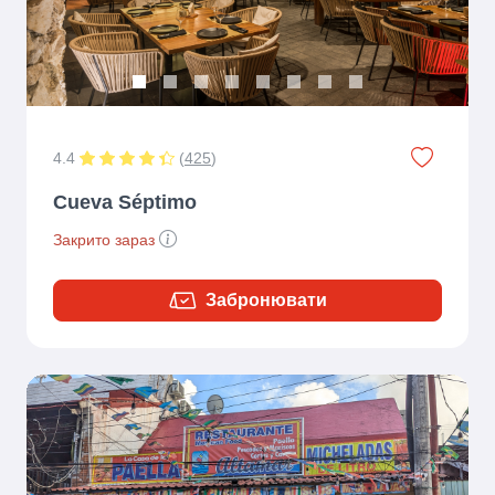
4.4
(
425
)
Cueva Séptimo
Закрито зараз
Забронювати