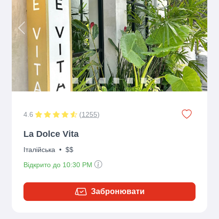
Previous
Next
4.6
(
1255
)
La Dolce Vita
Італійська
•
$$
Відкрито до 10:30 PM
Забронювати