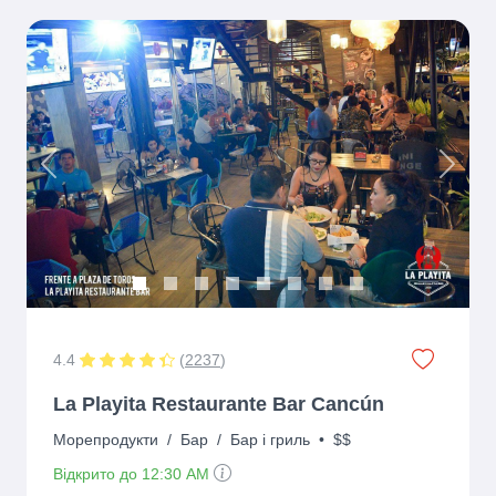
Previous
Next
4.4
(
2237
)
La Playita Restaurante Bar Cancún
Морепродукти
/
Бар
/
Бар і гриль
•
$$
Відкрито до 12:30 AM