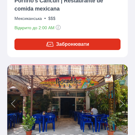
Porfirio's Cancún | Restaurante de
comida mexicana
Мексиканська
•
$$$
Відкрито до 2:00 AM
Забронювати
Previous
Next