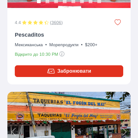
4.4
(
3606
)
Pescaditos
Мексиканська
•
Морепродукти
•
$200+
Відкрито до 10:30 PM
Забронювати
Previous
Next