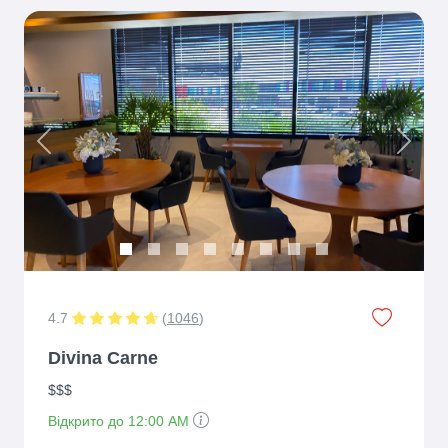
Previous
Next
4.7
(
1046
)
Divina Carne
$$$
Відкрито до 12:00 AM