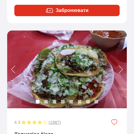
Забронювати
Previous
Next
4.3
(
1987
)