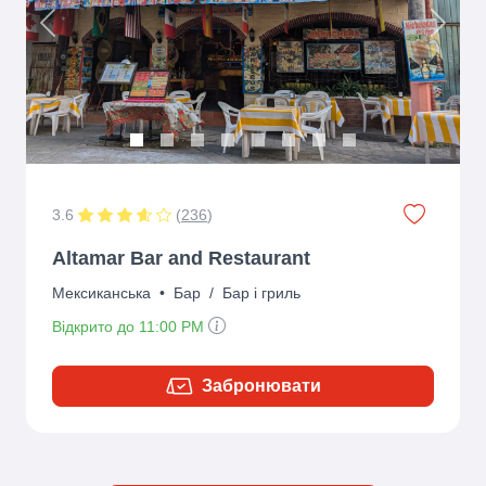
Previous
Next
3.6
(
236
)
Altamar Bar and Restaurant
Мексиканська
•
Бар
/
Бар і гриль
Відкрито до 11:00 PM
Забронювати