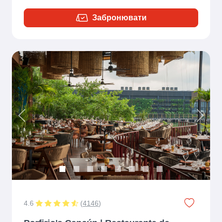
Забронювати
Previous
Next
4.6
(
4146
)