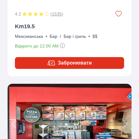
4.2
(
1535
)
Km19.5
Мексиканська
•
Бар
/
Бар і гриль
•
$$
Відкрито до 12:00 AM
Забронювати
Previous
Next