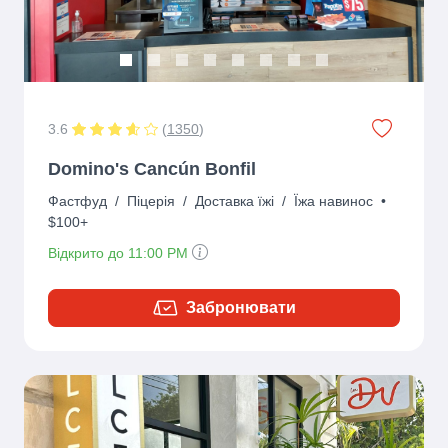
3.6
(
1350
)
Domino's Cancún Bonfil
Фастфуд
/
Піцерія
/
Доставка їжі
/
Їжа навинос
•
$100+
Відкрито до 11:00 PM
Забронювати