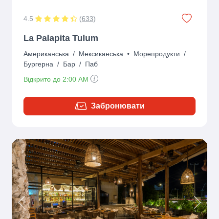
4.5
(
633
)
La Palapita Tulum
Американська
/
Мексиканська
•
Морепродукти
/
Бургерна
/
Бар
/
Паб
Відкрито до 2:00 AM
Забронювати
Previous
Next