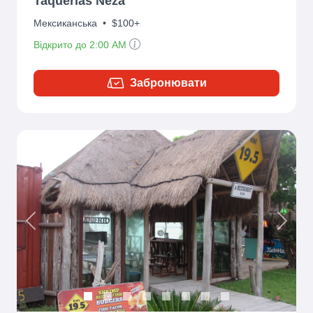
Taquerias Neza
Мексиканська
•
$100+
Відкрито до 2:00 AM
Забронювати
Previous
Next