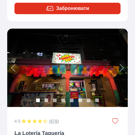
Забронювати
Previous
Next
4.5
(
878
)
La Lotería Taquería