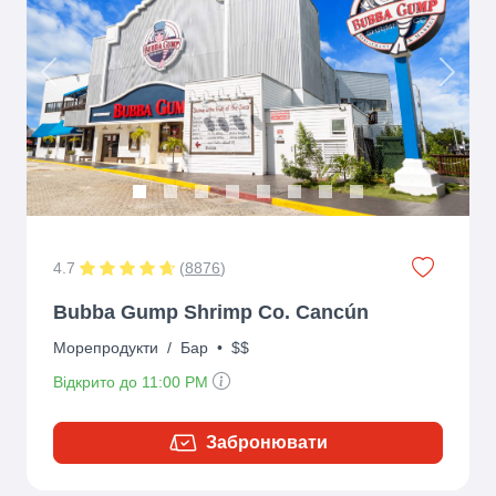
Previous
Next
4.7
(
8876
)
Bubba Gump Shrimp Co. Cancún
Морепродукти
/
Бар
•
$$
Відкрито до 11:00 PM
Забронювати