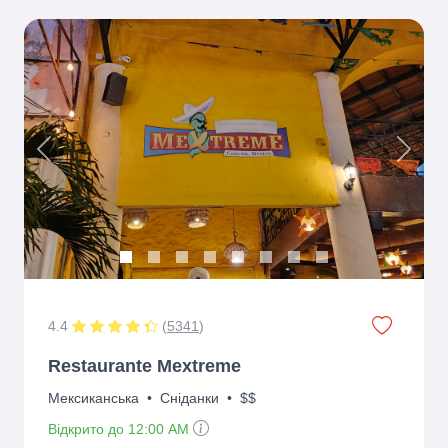
Previous
Next
4.4
(
5341
)
Restaurante Mextreme
Мексиканська
•
Сніданки
•
$$
Відкрито до 12:00 AM