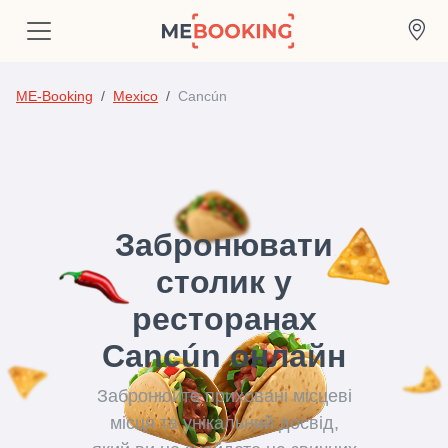
ME-Booking
Mexico
Cancún
Забронювати
столик у
ресторанах
Cancún онлайн
Забронюйте приховані місцеві
місця та унікальний досвід,