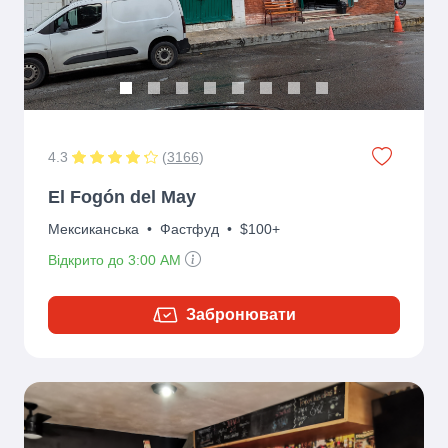
4.3
(
3166
)
El Fogón del May
Мексиканська
•
Фастфуд
•
$100+
Відкрито до 3:00 AM
Забронювати