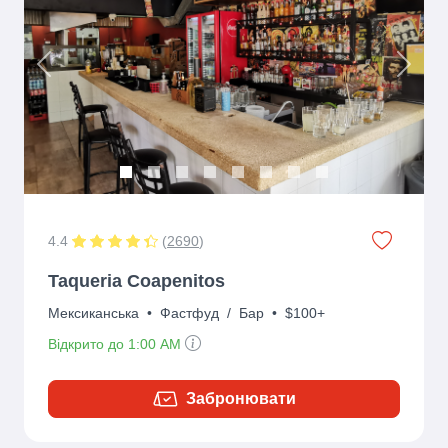
Previous
Next
4.4
(
2690
)
Taqueria Coapenitos
Мексиканська
•
Фастфуд
/
Бар
•
$100+
Відкрито до 1:00 AM
Забронювати