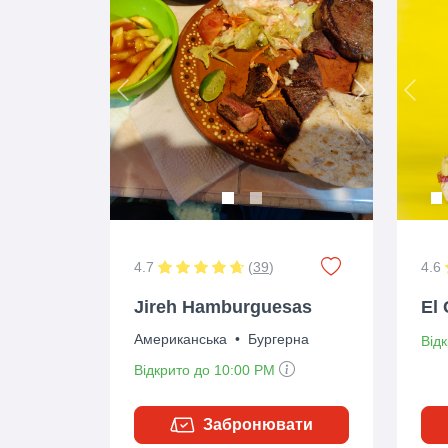
Previous
Next
Prev
4.7
(
39
)
4.6
Jireh Hamburguesas
El 
Американська
•
Бургерна
Від
Відкрито до 10:00 PM
Забронювати