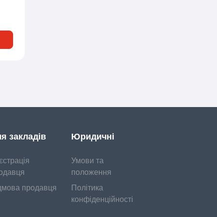
я закладів
Юридичні
єстрація
Умови та
одавця
положення
дмова продавця
Політика
конфіденційності