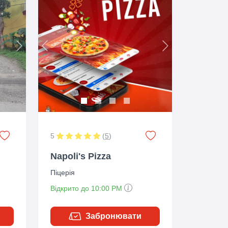
Next
Previous
Next
5
(
5
)
Napoli's Pizza
Піцерія
Відкрито до 10:00 PM
Забронювати