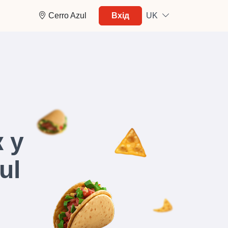
Cerro Azul
Вхід
UK
 у
ul