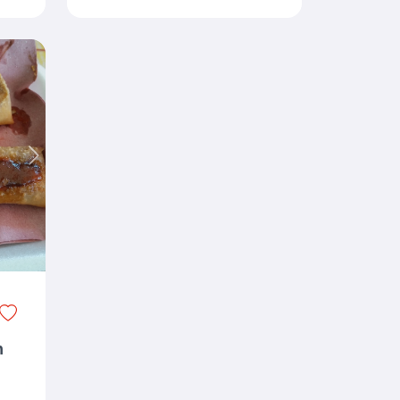
Next
n