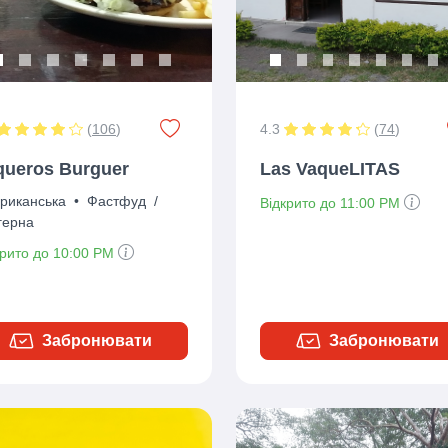
(
106
)
4.3
(
74
)
queros Burguer
Las VaqueLITAS
риканська
•
Фастфуд
/
Відкрито до 11:00 PM
герна
крито до 10:00 PM
Забронювати
Забронювати