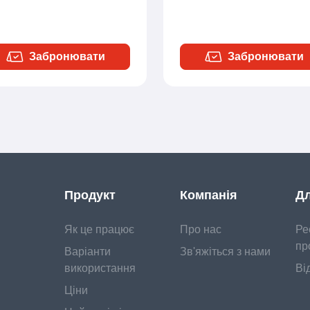
Забронювати
Забронювати
Продукт
Компанія
Дл
Як це працює
Про нас
Ре
пр
Варіанти
Зв'яжіться з нами
використання
Ві
Ціни