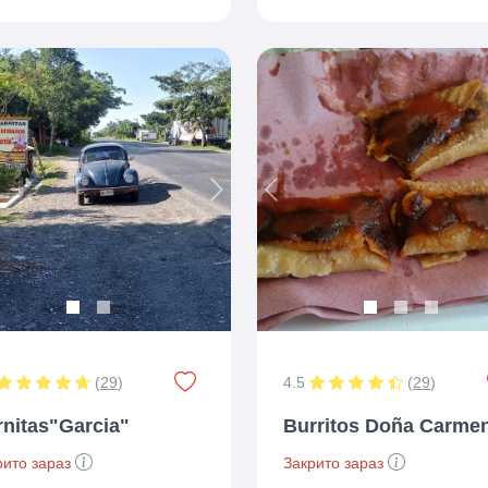
ious
Next
Previous
(
29
)
4.5
(
29
)
rnitas"Garcia"
Burritos Doña Carme
рито зараз
Закрито зараз