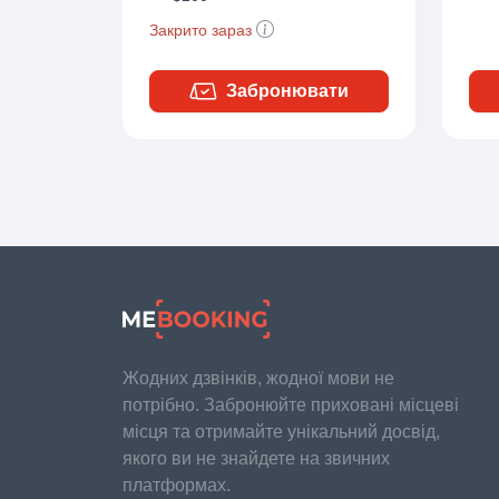
Закрито зараз
Забронювати
Жодних дзвінків, жодної мови не
потрібно. Забронюйте приховані місцеві
місця та отримайте унікальний досвід,
якого ви не знайдете на звичних
платформах.