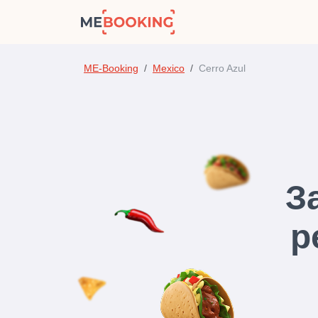
ME-Booking
Mexico
Cerro Azul
З
р