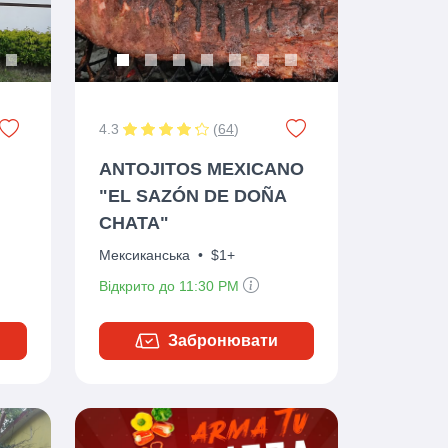
4.3
(
64
)
ANTOJITOS MEXICANO
"EL SAZÓN DE DOÑA
CHATA"
Мексиканська
•
$1+
Відкрито до 11:30 PM
Забронювати