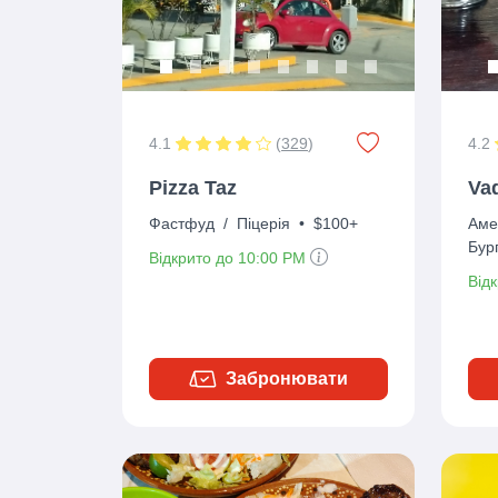
4.1
(
329
)
4.2
Pizza Taz
Va
Фастфуд
/
Піцерія
•
$100+
Аме
Бур
Відкрито до 10:00 PM
Від
Забронювати