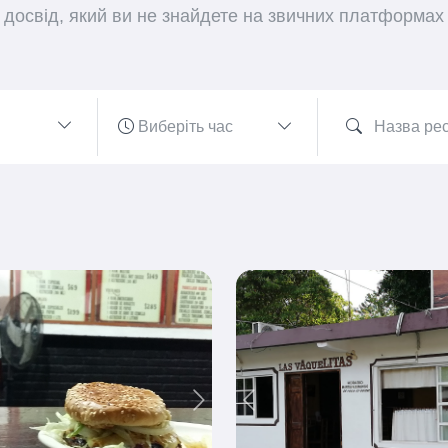
досвід, який ви не знайдете на звичних платформах
ious
Next
Previous