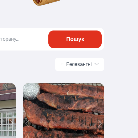
Пошук
Релевантні
Релевантні
Next
Previous
Next