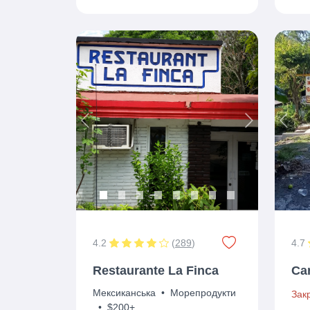
Previous
Next
Prev
4.2
(
289
)
4.7
Restaurante La Finca
Ca
Мексиканська
•
Морепродукти
Зак
•
$200+