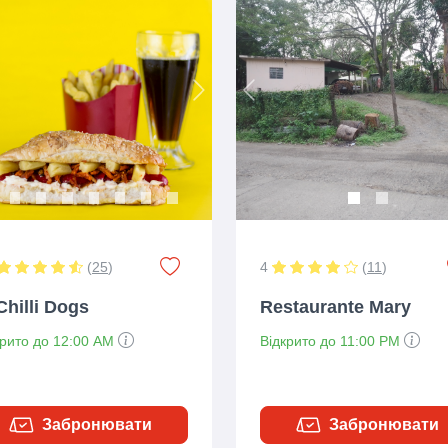
ious
Next
Previous
(
25
)
4
(
11
)
Chilli Dogs
Restaurante Mary
крито до 12:00 AM
Відкрито до 11:00 PM
Забронювати
Забронювати