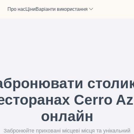
Про нас
Ціни
Варіанти використання
абронювати столик
есторанах Cerro Az
онлайн
Забронюйте приховані місцеві місця та унікальний