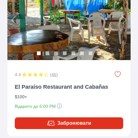
Previous
Next
4.4
(
46
)
El Paraíso Restaurant and Cabañas
$100+
Відкрито до 6:00 PM
Забронювати