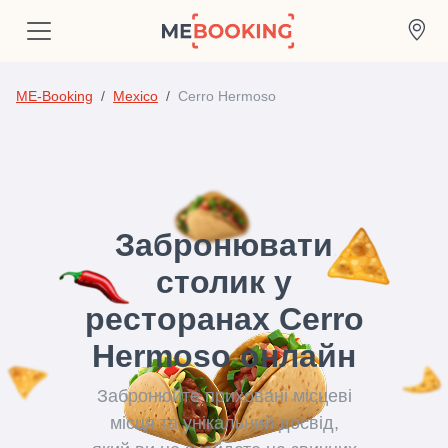
ME-Booking
Mexico
Cerro Hermoso
Забронювати
столик у
ресторанах Cerro
Hermoso онлайн
Забронюйте приховані місцеві
місця та унікальний досвід,