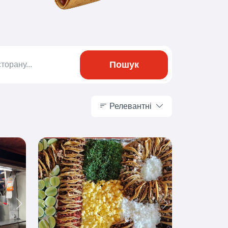
Пошук
Релевантні
Релевантні
Next
Previous
Next