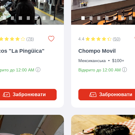
(
78
)
4.4
(
50
)
cos "La Pingüica"
Chompo Movil
Мексиканська
•
$100+
крито до 12:00 AM
Відкрито до 12:00 AM
Забронювати
Забронювати