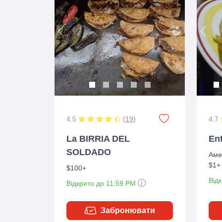
Previous
Next
Prev
4.5
(
19
)
4.7
La BIRRIA DEL
En
SOLDADO
Аме
$1+
$100+
Від
Відкрито до 11:59 PM
Забронювати