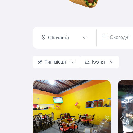
Chavarría
Тип місця
Кухня
Previous
Next
Prev