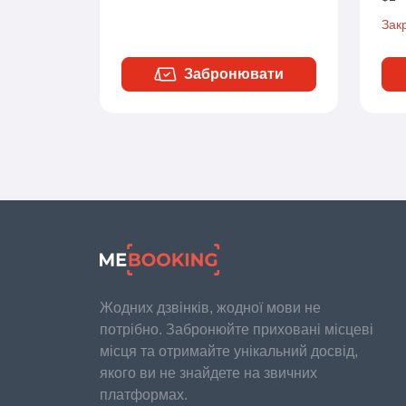
Зак
Забронювати
Жодних дзвінків, жодної мови не
потрібно. Забронюйте приховані місцеві
місця та отримайте унікальний досвід,
якого ви не знайдете на звичних
платформах.