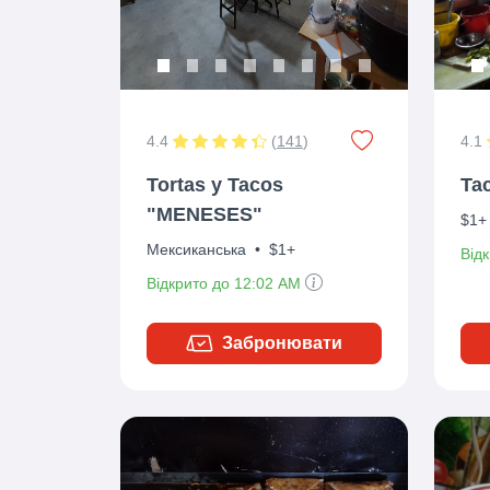
4.4
(
141
)
4.1
Tortas y Tacos
Ta
"MENESES"
$1+
Мексиканська
•
$1+
Від
Відкрито до 12:02 AM
Забронювати