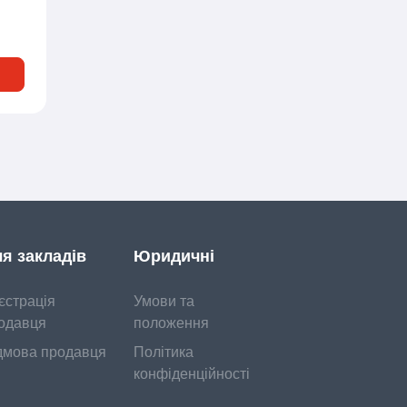
я закладів
Юридичні
єстрація
Умови та
одавця
положення
дмова продавця
Політика
конфіденційності