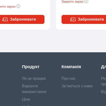
Закрито зараз
рито зараз
Забронювати
Забронювати
Продукт
Компанія
Дл
Як це працює
Про нас
Ре
пр
Варіанти
Зв'яжіться з нами
використання
Ві
Ціни