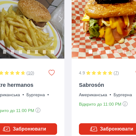
ious
Next
Previous
(
10
)
4.9
(
7
)
tre hermanos
Sabrosón
риканська
•
Бургерна
•
Американська
•
Бургерна
Відкрито до 11:00 PM
крито до 11:00 PM
Забронювати
Забронювати