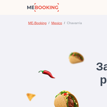
ME-Booking
Mexico
Chavarría
З
р