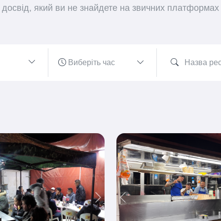
досвід, який ви не знайдете на звичних платформах
ious
Next
Previous