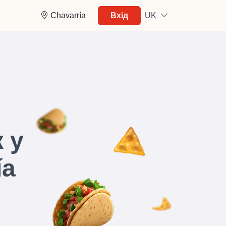
Chavarría
Вхід
UK
 у
ía