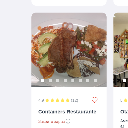
Previous
Next
Prev
4.9
(
12
)
5
Containers Restaurante
Ot
Аме
Закрито зараз
$1+