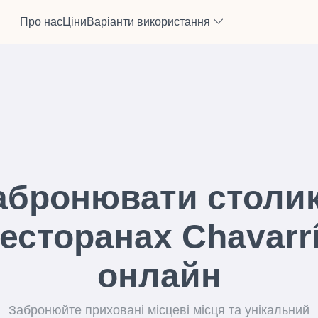
Про нас
Ціни
Варіанти використання
абронювати столик
есторанах Chavarr
онлайн
Забронюйте приховані місцеві місця та унікальний