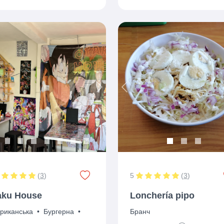
ious
Next
Previous
(
3
)
5
(
3
)
aku House
Lonchería pipo
риканська
•
Бургерна
•
Бранч