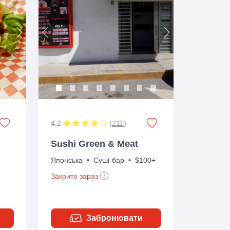
Next
Previous
Next
4.2
(
211
)
Sushi Green & Meat
Японська
•
Суші-бар
•
$100+
Закрито зараз
Забронювати