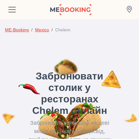
ME-Booking
Mexico
Chelem
Забронювати
столик у
ресторанах
Chelem онлайн
Забронюйте приховані місцеві
місця та унікальний досвід,