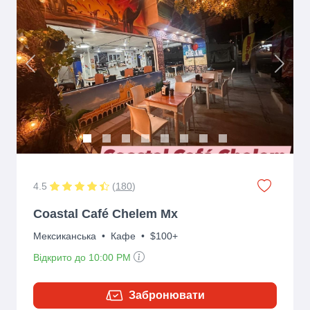
Previous
Next
4.5
(
180
)
Coastal Café Chelem Mx
Мексиканська
•
Кафе
•
$100+
Відкрито до 10:00 PM
Забронювати