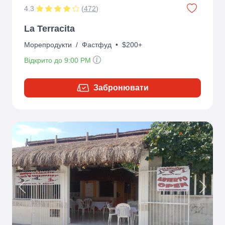
4.3
(
472
)
La Terracita
Морепродукти
/
Фастфуд
•
$200+
Відкрито до 9:00 PM
Забронювати
Previous
Next