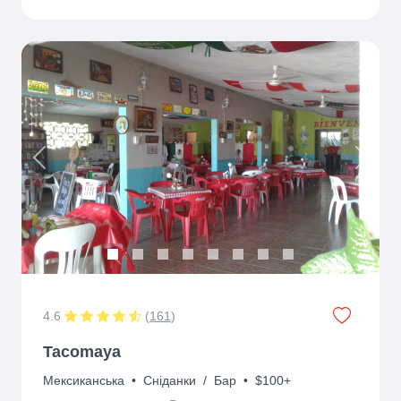
Previous
Next
4.6
(
161
)
Tacomaya
Мексиканська
•
Сніданки
/
Бар
•
$100+