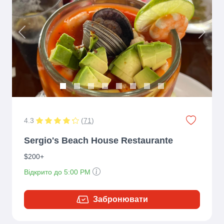
Previous
Next
4.3
(
71
)
Sergio's Beach House Restaurante
$200+
Відкрито до 5:00 PM
Забронювати