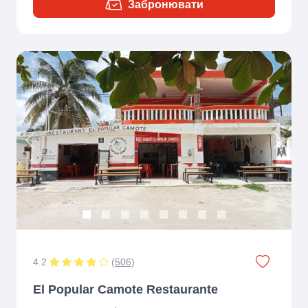
Забронювати
Previous
Next
4.2
(
506
)
El Popular Camote Restaurante