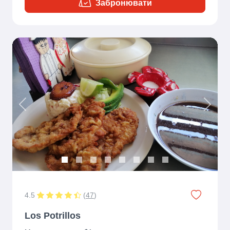
Забронювати
Previous
Next
4.5
(
47
)
Los Potrillos