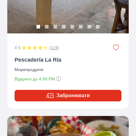
4.5
(
119
)
Pescadería La Ría
Морепродукти
Відкрито до 4:00 PM
Забронювати