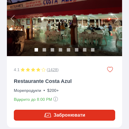
Previous
Next
4.1
(
1428
)
Restaurante Costa Azul
Морепродукти
•
$200+
Відкрито до 8:00 PM
Забронювати